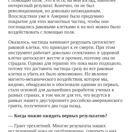
с помощью поля. Это и есть, на мой взгляд, наиболее
интересный результат. Конечно, он не был
революционным, но довольно неожиданным.
Впоследствии уже в Америке было придумано
покрытие для этих магнитных частиц, чтобы они
поглощались раковыми клетками и на них можно было
воздействовать с помощью поля.
Оказалось, частицы начинают разрушать цитоскелет
раковой клетки, что приводит к ее смерти. При этом
инструмент работает довольно селективно: в здоровой
клетке цитоскелет жестче и прочнее, поэтому она не
страдала. Однако для терапии это пока мало подходило,
потому что доставить частицы сразу во все раковые
клетки и убить их было невозможно. Но явление
магнето-механического воздействия, которое мы,
видимо, обнаружили и обосновали одними из первых,
стало основой для дальнейших разработок ученых в
разных странах, в том числе для тех, что ведутся в
рамках нашего двустороннего российско-американского
гранта, полученного два года назад.
— Когда можно ожидать первых результатов?
— Грант трехлетний. Многие результаты наших
исследований пока не опубликованы, говорить о них