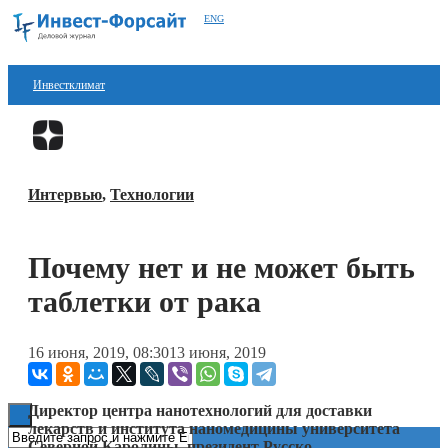
ENG
Инвестклимат
Финансы
Перейти в
Дзен
Инвестиции
Интервью
,
Технологии
Блокчейн
Стартапы
Почему нет и не может быть
Технологии
таблетки от рака
ESG
16 июня, 2019, 08:30
13 июня, 2019
Книги
Директор центра нанотехнологий для доставки
лекарств и института наномедицины университета
Северной Каролины, президент Русско-