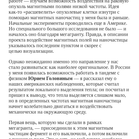
работе — изучаем возможность воздействия на раковую
опухоль магнитными полями низкой частоты. Идея
как-то
«расшевелить» опухолевые клетки изнутри с
помощью магнитных наночастиц у меня была и раньше.
Начальные эксперименты проводились еще в Америке.
Но специального большого исследования не было — и
началось оно благодаря мегагранту. Правда, в описании
проекта воздействие магнитных полей на наночастицы
указывалось последним пунктом и скорее с
целью визуализации.
Однако неожиданно именно это направление у нас
стало развиваться: как наиболее оригинальное. В России
у меня появилась возможность работать в тандеме с
физиком
Юрием Головиным
— я рассказал ему о
наших американских наблюдениях, которые считал
результатом локального выделения тепла; он посчитал и
пришел к выводу, что тепла выделяется слишком мало,
но в определенных частотах магнитная наночастица
начнет колебательно двигаться и воздействовать
механически на окружающую среду.
Первая вещь, которую мы сделали в рамках
мегагранта, — присоединили к этим магнитным
частицам фермент и его выключили, а потом включили