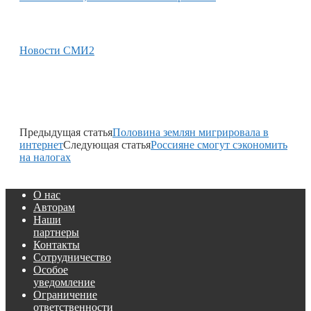
Новости СМИ2
Предыдущая статья
Половина землян мигрировала в
интернет
Следующая статья
Россияне смогут сэкономить
на налогах
О нас
Авторам
Наши
партнеры
Контакты
Сотрудничество
Особое
уведомление
Ограничение
ответственности