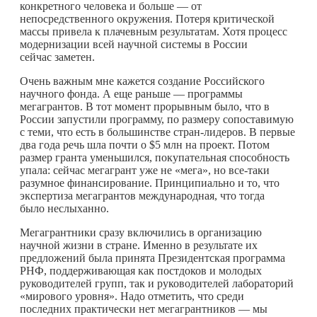
конкретного человека и больше — от
непосредственного окружения. Потеря критической
массы привела к плачевным результатам. Хотя процесс
модернизации всей научной системы в России
сейчас заметен.
Очень важным мне кажется создание Российского
научного фонда. А еще раньше — программы
мегагрантов. В тот момент прорывным было, что в
России запустили программу, по размеру сопоставимую
с теми, что есть в большинстве стран-лидеров. В первые
два года речь шла почти о $5 млн на проект. Потом
размер гранта уменьшился, покупательная способность
упала: сейчас мегагрант уже не «мега», но все-таки
разумное финансирование. Принципиально и то, что
экспертиза мегагрантов международная, что тогда
было неслыханно.
Мегагрантники сразу включились в организацию
научной жизни в стране. Именно в результате их
предложений была принята Президентская программа
РНФ, поддерживающая как постдоков и молодых
руководителей групп, так и руководителей лабораторий
«мирового уровня». Надо отметить, что среди
последних практически нет мегагрантников — мы