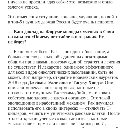
ничего не просили «для себя»: это, возможно и стало
залогом успеха.
Эти изменения ситуацию, конечно, улучшили, но войти
в топ-5 научных держав России будет очень непросто.
— Ваш доклад на Форуме молодых ученых в Сочи
назывался «Почему нет таблетки от рака». Ее
не будет?
— Ее не может быть! Рак — не одно заболевание, а
большое число разных, объединенных некоторыми
общими признаками, поэтому единой стратегии лечения
не существует. И лекарства, одинаково эффективного
для всех видов онкологических заболеваний, быть не
может. Вот, например, открытие нобелевских лауреатов
2018 года
Джеймса Эллисона
и
Тасуку Хондзё
. Они
описали молекулярные «тормоза», которые не
позволяют иммунным Т-клеткам-убийцам атаковать
собственные здоровые клетки организма. Это такой
эволюционно выработанный механизм. Рак научился
использовать его в своих интересах — отключать Т-
киллеров, мешать им уничтожать раковые клетки. После
этого открытия ученые создали антитела, которые
«выключали» тормоза и включали Т-киллеров. И,