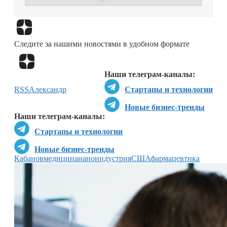
Перейти в
Дзен
Следите за нашими новостями в удобном формате
Перейти в
Дзен
Наши телеграм-каналы:
RSS
Александр
Стартапы и технологии
Новые бизнес-тренды
Наши телеграм-каналы:
Стартапы и технологии
Новые бизнес-тренды
Кабанов
медицина
наноиндустрия
США
фармацевтика