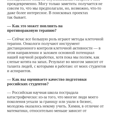
преждевременно. Могу только заметить: получается не
совсем то, что мы предполагали, но, возможно,
что-то
даже более интересное. В поисковых проектах
так бывает.
— Как это может повлиять на
противораковую терапию?
— Сейчас все б
о
льшую роль играют методы клеточной
терапии. Онкологи получают инструмент
дистанционного контроля клеточной активности — в
этом направлении и заложен основной потенциал
нашей научной разработки, хотя пока мы ползем, как
слепые котята на запах. Результат во многом зависит от
таланта людей, с которыми я работаю: от моих студентов
и аспирантов.
— Как вы оцениваете качество подготовки
российских студентов?
— Российская научная школа пострадала
катастрофически: из-за того, что многие люди моего
поколения уехали за границу или ушли в бизнес,
молодежь оказалось некому учить. Химия, в отличие от
математики, относительно меньше зависит от