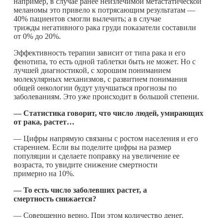
например, в случае ранее неизлечимой метастатической
меланомы это привело к потрясающим результатам —
40% пациентов смогли вылечить; а в случае
трижды негативного рака груди показатели составили
от 0% до 20%.
Эффективность терапии зависит от типа рака и его
фенотипа, то есть одной таблетки быть не может. Но с
лучшей диагностикой, с хорошим пониманием
молекулярных механизмов, с развитием понимания
общей онкологии будут улучшаться прогнозы по
заболеваниям. Это уже происходит в большой степени.
— Статистика говорит, что число людей, умирающих
от рака, растет…
— Цифры напрямую связаны с ростом населения и его
старением. Если вы поделите цифры на размер
популяции и сделаете поправку на увеличение ее
возраста, то увидите снижение смертности
примерно на 10%.
— То есть число заболевших растет, а
смертность снижается?
— Совершенно верно. При этом количество денег,