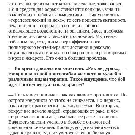
которое вы должны потратить на лечение, тоже растет.
Но и средств для борьбы становится больше. Одна из
важнейших проблем фармацевтики — как увеличить
«терапевтический индекс», то есть повысить активность
лекарственного препарата и снизить общее
отравляющее воздействие на организм. Здесь проблема
точечной доставки становится основной. Мы сейчас
работаем над созданием сверхэффективного
полимерного контейнера для доставки в раковую
опухоль очень активных, но совершенно нерастворимых
в крови лекарств. Это очень большая проблема.
— Во время доклада вы заметили: «Рак не дурак», —
говоря о высокой приспосабливаемости опухолей к
различным видам терапии. Такое ощущение, что бой
идет с интеллектуальным врагом?
— Нельзя воспринимать рак как живого противника. Но
острота конфликта от этого не снижается. Во-первых,
рак входит практически в каждую семью. Во-вторых,
вокруг вас немало людей, страдающих от рака, и чем
старше мы становимся, тем быстрее растет их число.
Важность миссии ученого в борьбе с онкологией
совершенно очевидна. Вообще, когда вы занимаетесь
здравоохранением, вы чувствуете очень большую