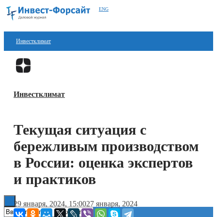
ENG
Инвестклимат
Финансы
Перейти в
Дзен
Инвестиции
Инвестклимат
Блокчейн
Стартапы
Текущая ситуация с
Технологии
бережливым производством
ESG
в России: оценка экспертов
и практиков
Книги
29 января, 2024, 15:00
27 января, 2024