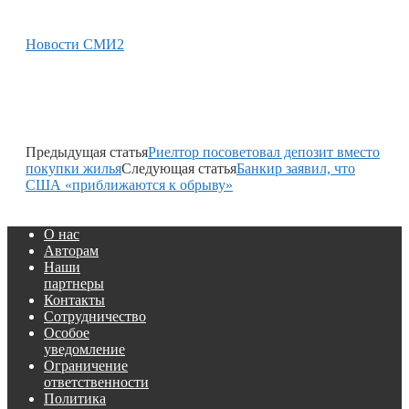
Новости СМИ2
Предыдущая статья
Риелтор посоветовал депозит вместо
покупки жилья
Следующая статья
Банкир заявил, что
США «приближаются к обрыву»
О нас
Авторам
Наши
партнеры
Контакты
Сотрудничество
Особое
уведомление
Ограничение
ответственности
Политика