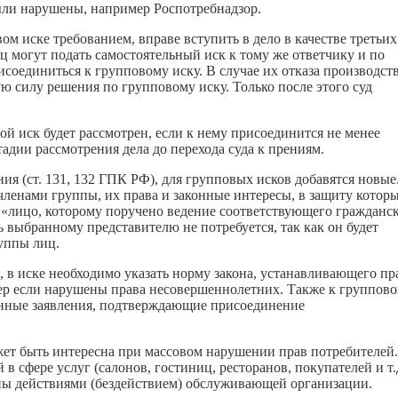
ыли нарушены, например Роспотребнадзор.
м иске требованием, вправе вступить в дело в качестве третьих
 могут подать самостоятельный иск к тому же ответчику и по
исоединиться к групповому иску. В случае их отказа производст
ю силу решения по групповому иску. Только после этого суд
й иск будет рассмотрен, если к нему присоединится не менее
адии рассмотрения дела до перехода суда к прениям.
я (ст. 131, 132 ГПК РФ), для групповых исков добавятся новые
членами группы, их права и законные интересы, в защиту котор
 «лицо, которому поручено ведение соответствующего гражданс
ь выбранному представителю не потребуется, так как он будет
уппы лиц.
 в иске необходимо указать норму закона, устанавливающего пр
мер если нарушены права несовершеннолетних. Также к группов
нные заявления, подтверждающие присоединение
ет быть интересна при массовом нарушении прав потребителей.
 сфере услуг (салонов, гостиниц, ресторанов, покупателей и т.д
ны действиями (бездействием) обслуживающей организации.