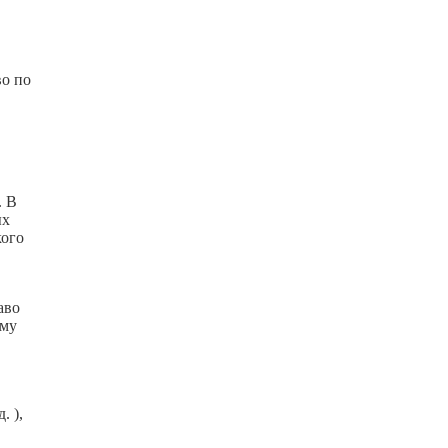
во по
. В
ых
кого
аво
ому
. ),