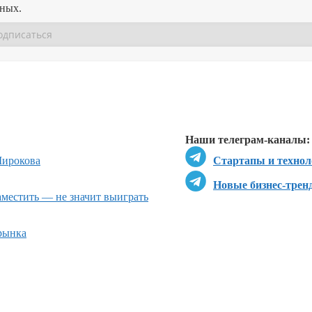
нных.
Перейти в
Перейти в
Д
Наши телеграм-каналы:
ирокова
Стартапы и технол
Новые бизнес-трен
местить — не значит выиграть
рынка