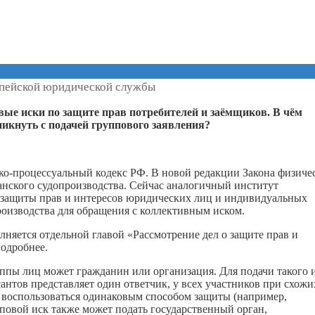
пейской юридической службы
вые иски по защите прав потребителей и заёмщиков. В чём
никнуть с подачей группового заявления?
ско-процессуальный кодекс РФ. В новой редакции Закона физиче
анского судопроизводства. Сейчас аналогичный институт
 защиты прав и интересов юридических лиц и индивидуальных
оизводства для обращения с коллективным иском.
няется отдельной главой «Рассмотрение дел о защите прав и
подробнее.
уппы лиц может гражданин или организация. Для подачи такого 
антов представляет один ответчик, у всех участников при схожи
ы воспользоваться одинаковым способом защиты (например,
повой иск также может подать государственный орган,