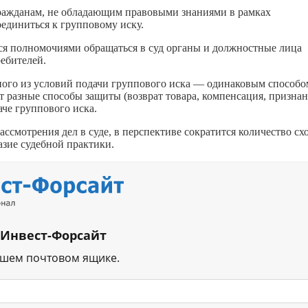
ражданам, не обладающим правовыми знаниями в рамках
оединиться к групповому иску.
ся полномочиями обращаться в суд органы и должностные лица
ребителей.
ного из условий подачи группового иска — одинаковым способо
т разные способы защиты (возврат товара, компенсация, призна
аче группового иска.
ссмотрения дел в суде, в перспективе сократится количество с
азие судебной практики.
 Инвест-Форсайт
ашем почтовом ящике.