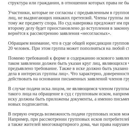
структура или гражданин, в отношении которых права не б
Участники, которые не согласны с предъявленным в группово
лиц, не выдвигающих никаких претензий. Члены группы лиц
тому же предмету спора. Но суд наверняка предложит им пр
второму делу будет приостановлено до вступления в законну
вернётся к рассмотрению заявления «несогласных».
Обращаем внимание, что в суде общей юрисдикции группово
20 человек. При этом группа может пополняться на любой ст
Помимо требований к форме и содержанию искового заявлени
таком заявлении должен быть указан круг лиц, являющихся 
предъявлено требование. Также в иске должно быть указано
дела в интересах группы лиц». Что характерно, доверенност
действовать на основании письменных заявлений членов гр
В случае подачи иска лицом, не являющимся членом группы,
такого лица на обращение в суд с групповым иском, напри
иску должны быть приложены документы, а именно письме
новых подписантов.
В первую очередь возможность подачи групповых исков мож
Например, при рассмотрении групповых исков потребителей в
а также жителей многоквартирного дома, чьи права наруше