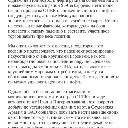
Однако на этой новости нефть рухнула более чем на 3%
и даже спускалась в район $59 за баррель. Негативны
были и прогнозы ОПЕК о снижении спроса на нефть в
следующем году, а также Международного
энергетического агентства о переизбытке сырья. Но это
не столь сильные факторы, которые должны были
привести к такому падению и заставить участников
торгов забыть про весь позитив.
Мы опять склоняемся к версии, и ход торгов это
косвенно подтверждает, что падение спровоцировано
искусственно очень крупными игроками, как это
неоднократно было за последние пару лет. Дешевая
нефть выгодна экономике США, которая является ее
крупнейшим мировым потребителем, и кажутся
обоснованными предположения, что Трамп дает понять:
он может управлять ценами на нефть.
Однако обвал был остановлен заседанием
мониторингового комитета стран ОПЕК+, в ходе
которого те же Иран и Нигерия заявили, что сократят
добычу до установленных для них квот, а Саудовская
Аравия и ОАЭ обязались добывать нефти меньше своих
квот. Более того, участники саммита не исключили
возможности, что на следующей встрече в декабре на
повестку дня будет вынесен вопрос о еще одном