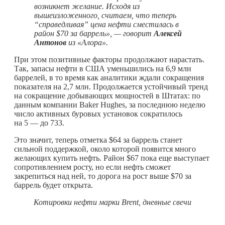
возникнет желание. Исходя из
вышеизложенного, считаем, что теперь
“справедливая” цена нефти сместилась в
район $70 за баррель», — говорит
Алексей
Антонов
из «Алора».
При этом позитивные факторы продолжают нарастать.
Так, запасы нефти в США уменьшились на 6,9 млн
баррелей, в то время как аналитики ждали сокращения
показателя на 2,7 млн. Продолжается устойчивый тренд
на сокращение добывающих мощностей в Штатах: по
данным компании Baker Hughes, за последнюю неделю
число активных буровых установок сократилось
на 5 — до 733.
Это значит, теперь отметка $64 за баррель станет
сильной поддержкой, около которой появится много
желающих купить нефть. Район $67 пока еще выступает
сопротивлением росту, но если нефть сможет
закрепиться над ней, то дорога на рост выше $70 за
баррель будет открыта.
Котировки нефти марки
Brent, дневные свечи