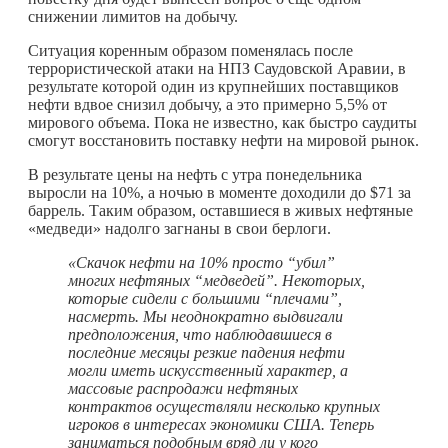
снижении лимитов на добычу.
Ситуация коренным образом поменялась после
террористической атаки на НПЗ Саудовской Аравии, в
результате которой один из крупнейших поставщиков
нефти вдвое снизил добычу, а это примерно 5,5% от
мирового объема. Пока не известно, как быстро саудиты
смогут восстановить поставку нефти на мировой рынок.
В результате цены на нефть с утра понедельника
выросли на 10%, а ночью в моменте доходили до $71 за
баррель. Таким образом, оставшиеся в живых нефтяные
«медведи» надолго загнаны в свои берлоги.
«Скачок нефти на 10% просто “убил”
многих нефтяных “медведей”. Некоторых,
которые сидели с большими “плечами”,
насмерть. Мы неоднократно выдвигали
предположения, что наблюдавшиеся в
последние месяцы резкие падения нефти
могли иметь искусственный характер, а
массовые распродажи нефтяных
контрактов осуществляли несколько крупных
игроков в интересах экономики США. Теперь
заниматься подобным вряд ли у кого