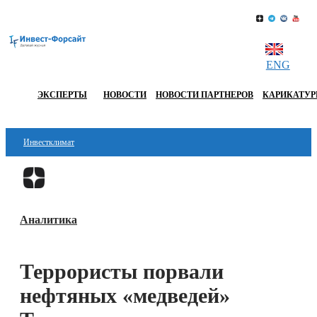
ENG
ЭКСПЕРТЫ
НОВОСТИ
НОВОСТИ ПАРТНЕРОВ
КАРИКАТУ
Инвестклимат
Финансы
Перейти в
Дзен
Инвестиции
Аналитика
Блокчейн
Стартапы
Террористы порвали
Технологии
нефтяных «медведей»
ESG