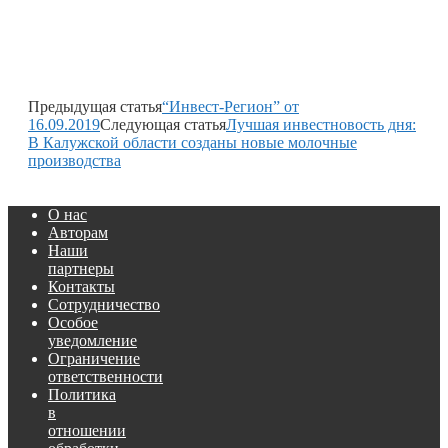
Предыдущая статья
“Инвест-Регион” от
16.09.2019
Следующая статья
Лучшая инвестновость дня:
В Калужской области созданы новые молочные
производства
О нас
Авторам
Наши
партнеры
Контакты
Сотрудничество
Особое
уведомление
Ограничение
ответственности
Политика
в
отношении