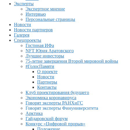
Эксперты
Экспертное мнение
Интервью
Персональные страницы
Новости
Новости партнеров
Галерея
Спецпроекты
Гостиная ИФа
NFT Юрия Аратовского
Лучшие инвесторы
75-летие завершения Второй мировоой войны
#ГолосПамяти
О проекте
Новости
Партнеры
Контакты
Клуб проектирования будущего
Экономика коронавируса
Говорят эксперты РАНХиГС
Говорят эксперты Финуниверситета
Арктика
Гайдаровский форум
Конкурс «Цифровой прорыв»
Положение