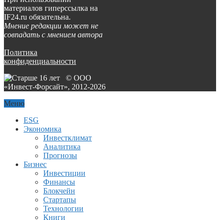
материалов гиперссылка на
IF24.ru обязательна.
Мнение редакции может не
совпадать с мнением автора
Политика
конфиденциальности
© ООО
«Инвест-Форсайт», 2012-
2026
Меню
ESG
Экономика
Инвестклимат
Аналитика
Прогнозы
Бизнес
Инвестиции
Финансы
Блокчейн
Стартапы
Технологии
Книги