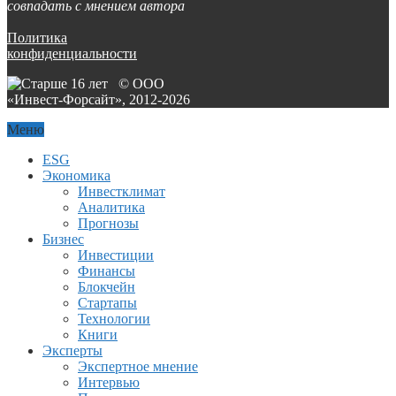
совпадать с мнением автора
Политика
конфиденциальности
© ООО
«Инвест-Форсайт», 2012-
2026
Меню
ESG
Экономика
Инвестклимат
Аналитика
Прогнозы
Бизнес
Инвестиции
Финансы
Блокчейн
Стартапы
Технологии
Книги
Эксперты
Экспертное мнение
Интервью