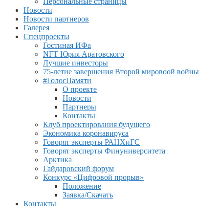
Персональные страницы
Новости
Новости партнеров
Галерея
Спецпроекты
Гостиная ИФа
NFT Юрия Аратовского
Лучшие инвесторы
75-летие завершения Второй мировоой войны
#ГолосПамяти
О проекте
Новости
Партнеры
Контакты
Клуб проектирования будущего
Экономика коронавируса
Говорят эксперты РАНХиГС
Говорят эксперты Финуниверситета
Арктика
Гайдаровский форум
Конкурс «Цифровой прорыв»
Положение
Заявка/Скачать
Контакты