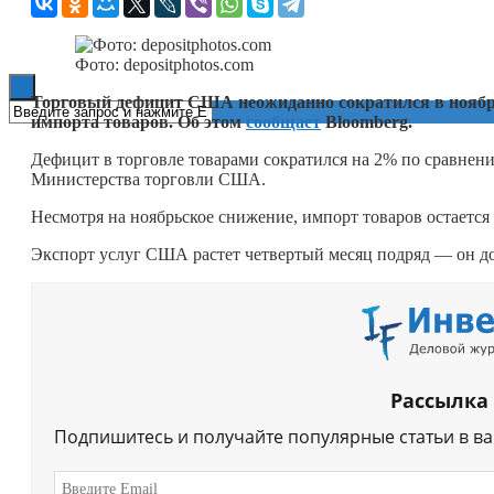
Книги
Фото: depositphotos.com
Торговый дефицит США неожиданно сократился в ноябре,
импорта товаров. Об этом
сообщает
Bloomberg.
Дефицит в торговле товарами сократился на 2% по сравнен
Министерства торговли США.
Несмотря на ноябрьское снижение, импорт товаров остаетс
Экспорт услуг США растет четвертый месяц подряд — он до
Рассылка
Подпишитесь и получайте популярные статьи в в