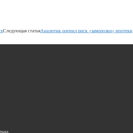
их
Следующая статья
Аналитик оценил риск «заморозки» ипотеки
льна.