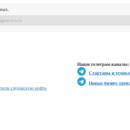
нных.
Перейти в
Перейти в
Д
Наши телеграм-каналы:
Стартапы и технол
Новые бизнес-трен
пили саудовскую нефть