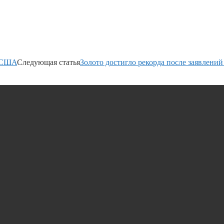
я США
Следующая статья
Золото достигло рекорда после заявлени