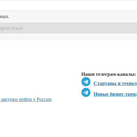
нных.
Перейти в
Перейти в
Д
Наши телеграм-каналы:
Стартапы и технол
Новые бизнес-трен
 закупки нефти у России