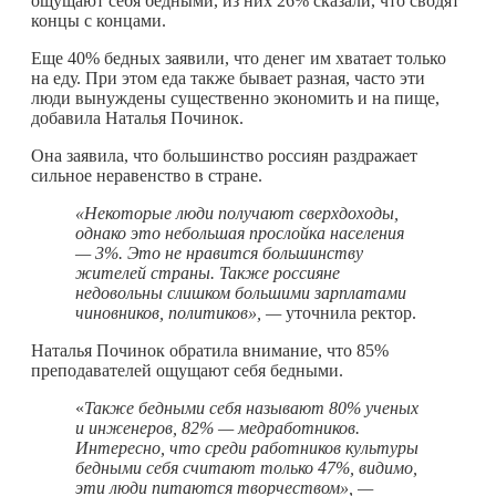
ощущают себя бедными, из них 26% сказали, что сводят
концы с концами.
Еще 40% бедных заявили, что денег им хватает только
на еду. При этом еда также бывает разная, часто эти
люди вынуждены существенно экономить и на пище,
добавила Наталья Починок.
Она заявила, что большинство россиян раздражает
сильное неравенство в стране.
«Некоторые люди получают сверхдоходы,
однако это небольшая прослойка населения
— 3%. Это не нравится большинству
жителей страны. Также россияне
недовольны слишком большими зарплатами
чиновников, политиков», —
уточнила ректор.
Наталья Починок обратила внимание, что 85%
преподавателей ощущают себя бедными.
«
Также бедными себя называют 80% ученых
и инженеров, 82% — медработников.
Интересно, что среди работников культуры
бедными себя считают только 47%, видимо,
эти люди питаются творчеством», —