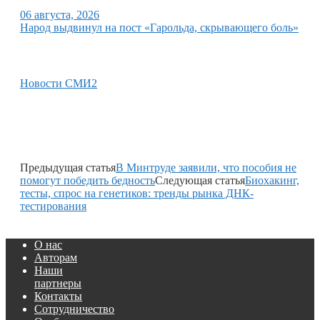
06 августа, 2026
Народ выдвинул на пост «Гарольда, скрывающего боль»
Новости СМИ2
Предыдущая статья
В Минтруде заявили, что пособия не
помогут победить бедность
Следующая статья
Биохакинг,
тесты, спрос на генетиков: тренды рынка ДНК-
тестирования
О нас
Авторам
Наши
партнеры
Контакты
Сотрудничество