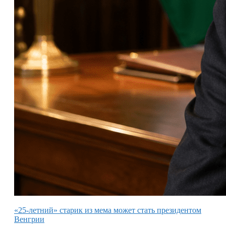
«25-летний» старик из мема может стать президентом
Венгрии