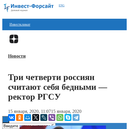
ENG
Инвестклимат
Финансы
Перейти в
Дзен
Инвестиции
Новости
Блокчейн
Стартапы
Три четверти россиян
Технологии
считают себя бедными —
ESG
ректор РГСУ
Книги
15 января, 2020, 11:07
15 января, 2020