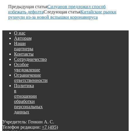
Предыдущая статья
Силуанов предложил способ
избежать дефолта
Следующая статья
Китайские рынки
рухнули из-за новой вспышки коронавируса
О нас
Авторам
Наши
партнеры
Контакты
Сотрудничество
Особое
уведомление
Ограничение
ответственности
Политика
в
отношении
обработки
персональных
данных
Учредитель: Генкин А. С.
Телефон редакции:
+7 (495)