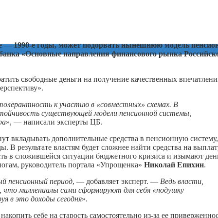
-е — 1990-е годы, может подорвать нынешнюю модель пенсио
банка «Основные направления финансового рынка Российск
ратить свободные деньги на получение качественных впечатлени
ерспективу».
толерантность к участию в «совместных» схемах. В
тойчивость существующей модели пенсионной системы,
ра
», — написали эксперты ЦБ.
нут вкладывать дополнительные средства в пенсионную систему,
. В результате властям будет сложнее найти средства на выплат
ать в сложившейся ситуации бюджетного кризиса и изымают ден
алогам, руководитель портала «Упрощенка»
Николай Епихин
.
ый пенсионный период
, — добавляет эксперт. —
Ведь власти,
о, что миллениалы сами сформируют для себя «подушку
уя в это доходы сегодня
».
накопить себе на старость самостоятельно из-за ее приверженно