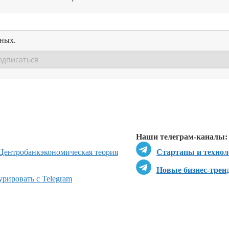
нных.
Перейти в
Перейти в
Д
Наши телеграм-каналы:
Центробанк
экономическая теория
Стартапы и технол
Новые бизнес-трен
урировать с Telegram