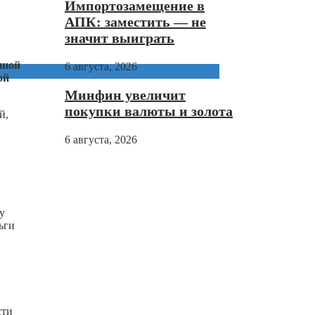
Импортозамещение в
АПК: заместить — не
значит выиграть
нной
6 августа, 2026
ой
Минфин увеличит
покупки валюты и золота
й,
6 августа, 2026
у
ьги
сти