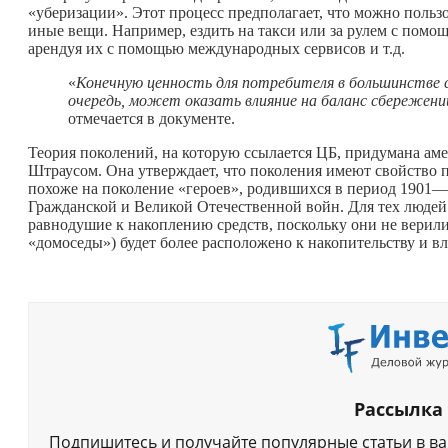
«уберизации». Этот процесс предполагает, что можно пользо
иные вещи. Например, ездить на такси или за рулем с помо
арендуя их с помощью международных сервисов и т.д.
«
Конечную ценность для потребителя в большинстве сл
очередь, может оказать влияние на баланс сбережений
отмечается в документе.
Теория поколений, на которую ссылается ЦБ, придумана а
Штраусом. Она утверждает, что поколения имеют свойство п
похоже на поколение «героев», родившихся в период 1901—
Гражданской и Великой Отечественной войн. Для тех людей
равнодушие к накоплению средств, поскольку они не верил
«домоседы») будет более расположено к накопительству и в
Рассылка
Подпишитесь и получайте популярные статьи в в