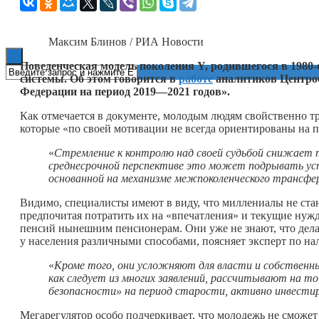
Книги
Максим Блинов / РИА Новости
Поведенческая модель поколения Y, родившегося в 1980
системы. Об этом говорится в
работе
аналитиков Центро
Федерации на период 2019—2021 годов».
Как отмечается в документе, молодым людям свойственно т
которые «по своей мотивации не всегда ориентированы на п
«
Стремление к контролю над своей судьбой снижает 
среднесрочной перспективе это может подрывать ус
основанной на механизме межпоколенческого трансфе
Видимо, специалисты имеют в виду, что миллениалы не ста
предпочитая потратить их на «впечатления» и текущие нужды
пенсий нынешним пенсионерам. Они уже не знают, что дел
у населения различными способами, поясняет эксперт по н
«
Кроме того, они усложняют для власти и собственн
как следует из многих заявлений, рассчитывают на т
безопасности» на период старости, активно инвестир
Мегарегулятор особо подчеркивает, что молодежь не сможет 