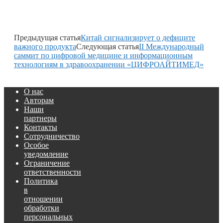
Предыдущая статья
Китай сигнализирует о дефиците
важного продукта
Следующая статья
II Международный
саммит по цифровой медицине и информационным
технологиям в здравоохранении «ЦИФРОАЙТИМЕД»
О нас
Авторам
Наши
партнеры
Контакты
Сотрудничество
Особое
уведомление
Ограничение
ответственности
Политика
в
отношении
обработки
персональных