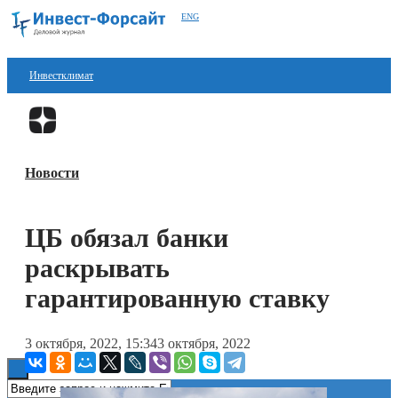
ENG
Инвестклимат
Финансы
Перейти в
Дзен
Инвестиции
Новости
Блокчейн
Стартапы
ЦБ обязал банки
Технологии
раскрывать
ESG
гарантированную ставку
Книги
3 октября, 2022, 15:34
3 октября, 2022