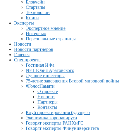
Блокчейн
Стартапы
Технологии
Книги
Эксперты
Экспертное мнение
Интервью
Персональные страницы
Новости
Новости партнеров
Галерея
Спецпроекты
Гостиная ИФа
NFT Юрия Аратовского
Лучшие инвесторы
75-летие завершения Второй мировоой войны
#ГолосПамяти
О проекте
Новости
Партнеры
Контакты
Клуб проектирования будущего
Экономика коронавируса
Говорят эксперты РАНХиГС
Говорят эксперты Финуниверситета