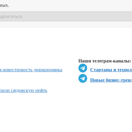
нных.
Перейти в
Перейти в
Д
Наши телеграм-каналы:
 инвестновость дня
экономика
Стартапы и технол
Новые бизнес-трен
пили саудовскую нефть