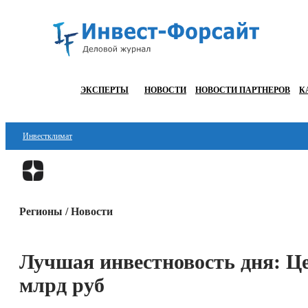
ЭКСПЕРТЫ
НОВОСТИ
НОВОСТИ ПАРТНЕРОВ
К
Инвестклимат
Финансы
Инвестиции
Регионы / Новости
Блокчейн
Стартапы
Лучшая инвестновость дня: Це
Технологии
млрд руб
ESG