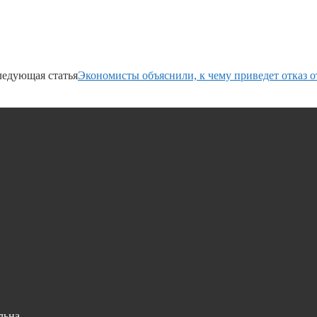
едующая статья
Экономисты объяснили, к чему приведет отказ о
льна.