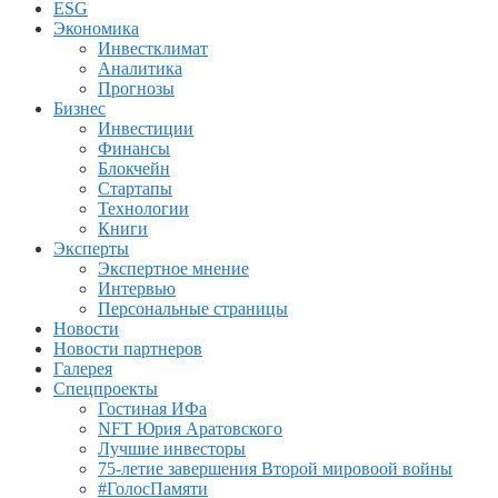
ESG
Экономика
Инвестклимат
Аналитика
Прогнозы
Бизнес
Инвестиции
Финансы
Блокчейн
Стартапы
Технологии
Книги
Эксперты
Экспертное мнение
Интервью
Персональные страницы
Новости
Новости партнеров
Галерея
Спецпроекты
Гостиная ИФа
NFT Юрия Аратовского
Лучшие инвесторы
75-летие завершения Второй мировоой войны
#ГолосПамяти