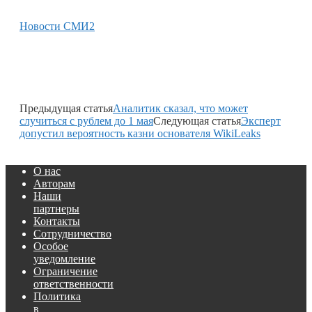
Новости СМИ2
Предыдущая статья
Аналитик сказал, что может
случиться с рублем до 1 мая
Следующая статья
Эксперт
допустил вероятность казни основателя WikiLeaks
О нас
Авторам
Наши
партнеры
Контакты
Сотрудничество
Особое
уведомление
Ограничение
ответственности
Политика
в