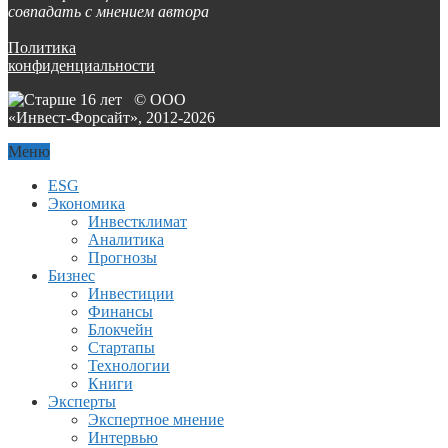
совпадать с мнением автора
Политика
конфиденциальности
© ООО
«Инвест-Форсайт», 2012-
2026
Меню
ESG
Экономика
Инвестклимат
Аналитика
Прогнозы
Бизнес
Инвестиции
Финансы
Блокчейн
Стартапы
Технологии
Книги
Эксперты
Экспертное мнение
Интервью