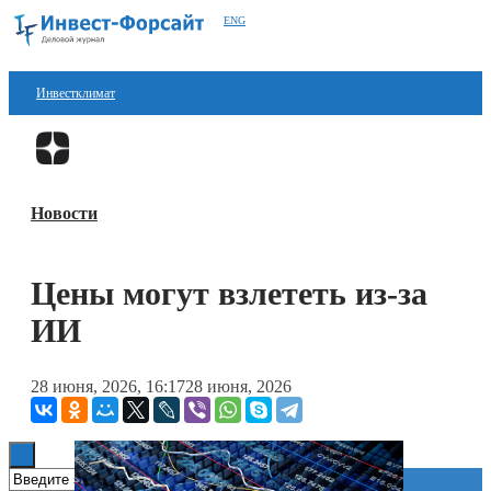
ENG
Инвестклимат
Финансы
Перейти в
Дзен
Инвестиции
Новости
Блокчейн
Стартапы
Цены могут взлететь из-за
Технологии
ИИ
ESG
28 июня, 2026, 16:17
28 июня, 2026
Книги