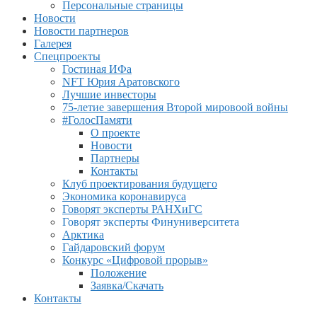
Персональные страницы
Новости
Новости партнеров
Галерея
Спецпроекты
Гостиная ИФа
NFT Юрия Аратовского
Лучшие инвесторы
75-летие завершения Второй мировоой войны
#ГолосПамяти
О проекте
Новости
Партнеры
Контакты
Клуб проектирования будущего
Экономика коронавируса
Говорят эксперты РАНХиГС
Говорят эксперты Финуниверситета
Арктика
Гайдаровский форум
Конкурс «Цифровой прорыв»
Положение
Заявка/Скачать
Контакты