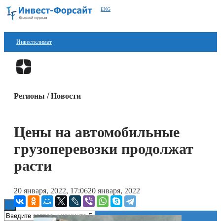
ENG
Инвестклимат
Финансы
Перейти в
Дзен
Инвестиции
Регионы / Новости
Блокчейн
Стартапы
Цены на автомобильные
Технологии
грузоперевозки продолжат
ESG
расти
Книги
20 января, 2022, 17:06
20 января, 2022