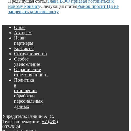
Предыдущая статья
Глава ВЭФ призвал готовиться к
новому кризису
Следующая статья
Рынок просит ЦБ не
запрещать криптовалюту
О нас
Авторам
Наши
партнеры
Контакты
Сотрудничество
Особое
уведомление
Ограничение
ответственности
Политика
в
отношении
обработки
персональных
данных
Учредитель: Генкин А. С.
Телефон редакции:
+7 (495)
003-9824