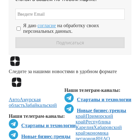
Я даю
согласие
на обработку своих
персональных данных.
Перейти в
Дзен
Следите за нашими новостями в удобном формате
Перейти в
Дзен
Наши телеграм-каналы:
Авто
Амурская
Стартапы и технологии
область
Забайкальский
Новые бизнес-тренды
Наши телеграм-каналы:
край
Приморский
край
Республика
Стартапы и технологии
Карелия
Хабаровский
край
экономика
Новые бизнес-тренды
регионов
ЯНАО