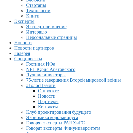
Стартапы
Технологии
Книги
Эксперты
Экспертное мнение
Интервью
Персональные страницы
Новости
Новости партнеров
Галерея
Спецпроекты
Гостиная ИФа
NFT Юрия Аратовского
Лучшие инвесторы
75-летие завершения Второй мировоой войны
#ГолосПамяти
О проекте
Новости
Партнеры
Контакты
Клуб проектирования будущего
Экономика коронавируса
Говорят эксперты РАНХиГС
Говорят эксперты Финуниверситета