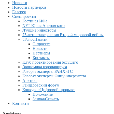
Новости
Новости партнеров
Галерея
Спецпроекты
Гостиная ИФа
NFT Юрия Аратовского
Лучшие инвесторы
75-летие завершения Второй мировоой войны
#ГолосПамяти
О проекте
Новости
Партнеры
Контакты
Клуб проектирования будущего
Экономика коронавируса
Говорят эксперты РАНХиГС
Говорят эксперты Финуниверситета
Арктика
Гайдаровский форум
Конкурс «Цифровой прорыв»
Положение
Заявка/Скачать
Контакты
Archives