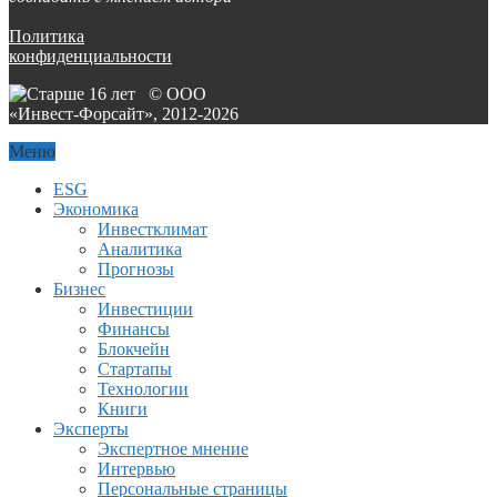
Политика
конфиденциальности
© ООО
«Инвест-Форсайт», 2012-
2026
Меню
ESG
Экономика
Инвестклимат
Аналитика
Прогнозы
Бизнес
Инвестиции
Финансы
Блокчейн
Стартапы
Технологии
Книги
Эксперты
Экспертное мнение
Интервью
Персональные страницы