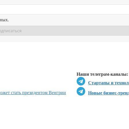
нных.
Перейти в
Перейти в
Д
Наши телеграм-каналы:
Стартапы и технол
может стать президентом Венгрии
Новые бизнес-трен