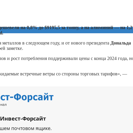
шевели на 0,8% до $9195,5 за тонну, а на алюминий — на 1,
al.
 металлов в следующем году, и от нового президента
Дональда
ей заметке.
ов и рост потребления поддерживали цены с конца 2024 года, н
жидаемые встречные ветры со стороны торговых тарифов», —
 Инвест-Форсайт
ашем почтовом ящике.