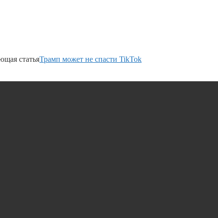
ющая статья
Трамп может не спасти TikTok