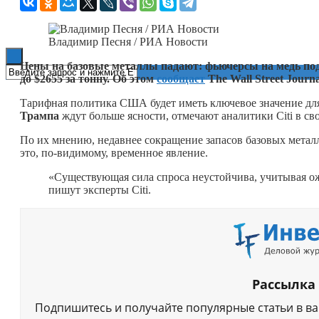
Книги
Владимир Песня / РИА Новости
Цены на базовые металлы падают: фьючерсы на медь поде
до $2655 за тонну. Об этом
сообщает
The Wall Street Journ
Тарифная политика США будет иметь ключевое значение для
Трампа
ждут больше ясности, отмечают аналитики Citi в сво
По их мнению, недавнее сокращение запасов базовых металл
это, по-видимому, временное явление.
«Существующая сила спроса неустойчива, учитывая о
пишут эксперты Citi.
Рассылка
Подпишитесь и получайте популярные статьи в в