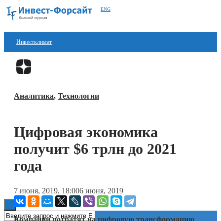
ENG
Инвестклимат
Финансы
Перейти в
Дзен
Инвестиции
Аналитика
,
Технологии
Блокчейн
Стартапы
Цифровая экономика
Технологии
получит $6 трлн до 2021
ESG
года
Книги
7 июня, 2019, 18:00
6 июня, 2019
Компании потратят на цифровую трансформацию