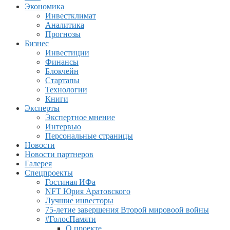
Экономика
Инвестклимат
Аналитика
Прогнозы
Бизнес
Инвестиции
Финансы
Блокчейн
Стартапы
Технологии
Книги
Эксперты
Экспертное мнение
Интервью
Персональные страницы
Новости
Новости партнеров
Галерея
Спецпроекты
Гостиная ИФа
NFT Юрия Аратовского
Лучшие инвесторы
75-летие завершения Второй мировоой войны
#ГолосПамяти
О проекте