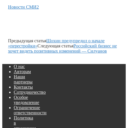
Новости СМИ2
Предыдущая статья
Шохин предупредил о начале
«перестройки»
Следующая статья
Российский бизнес не
хочет видеть позитивных изменений — Силуанов
О нас
Авторам
Наши
партнеры
Контакты
Сотрудничество
Особое
уведомление
Ограничение
ответственности
Политика
в