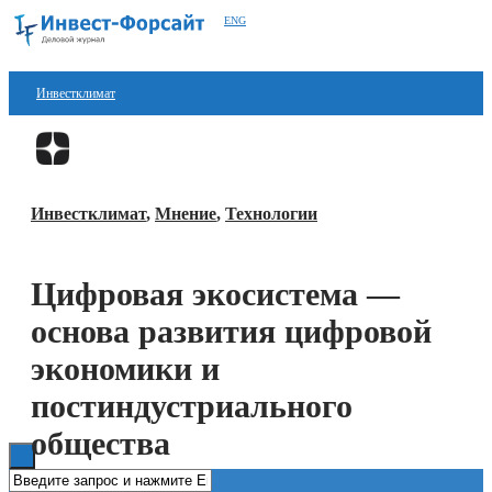
ENG
Инвестклимат
Финансы
Перейти в
Дзен
Инвестиции
Инвестклимат
,
Мнение
,
Технологии
Блокчейн
Стартапы
Цифровая экосистема —
Технологии
основа развития цифровой
ESG
экономики и
постиндустриального
Книги
общества