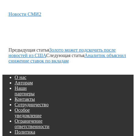
Новости СМИ2
Предыдущая статья
Золото может подскочить после
новостей из США
Следующая статья
Аналитик объяснил
снижение ставок по вкладам
О нас
Авторам
Наши
партнеры
Контакты
Сотрудничество
Особое
уведомление
Ограничение
ответственности
Политика