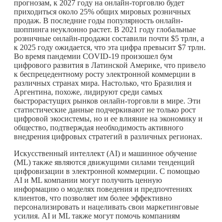
прогнозам, к 2027 году на онлайн-торговлю будет
приходиться около 25% общих мировых розничных
продаж. В последние годы популярность онлайн-
шоппинга неуклонно растет. В 2021 году глобальные
розничные онлайн-продажи составили почти $5 трлн, а
к 2025 году ожидается, что эта цифра превысит $7 трлн.
Во время пандемии COVID-19 произошел бум
цифрового развития в Латинской Америке, что привело
к беспрецедентному росту электронной коммерции в
различных странах мира. Настолько, что Бразилия и
Аргентина, похоже, лидируют среди самых
быстрорастущих рынков онлайн-торговли в мире. Эти
статистические данные подчеркивают не только рост
цифровой экосистемы, но и ее влияние на экономику и
общество, подтверждая необходимость активного
внедрения цифровых стратегий в различных регионах.
Искусственный интеллект (AI) и машинное обучение
(ML) также являются движущими силами тенденций
цифровизации в электронной коммерции. С помощью
AI и ML компании могут получить ценную
информацию о моделях поведения и предпочтениях
клиентов, что позволяет им более эффективно
персонализировать и нацеливать свои маркетинговые
усилия. AI и ML также могут помочь компаниям