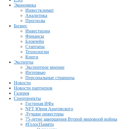
Экономика
Инвестклимат
Аналитика
Прогнозы
Бизнес
Инвестиции
Финансы
Блокчейн
Стартапы
Технологии
Книги
Эксперты
Экспертное мнение
Интервью
Персональные страницы
Новости
Новости партнеров
Галерея
Спецпроекты
Гостиная ИФа
NFT Юрия Аратовского
Лучшие инвесторы
75-летие завершения Второй мировоой войны
#ГолосПамяти