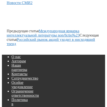
Новости СМИ2
Предыдущая статья
Международная ярмарка
интеллектуальной литературы non/fictio№23
Следующая
статья
Российский рынок акций уходит в нисходящий
тренд
О нас
Авторам
Наши
партнеры
Контакты
Сотрудничество
Особое
уведомление
Ограничение
ответственности
Политика
в