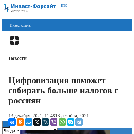
ENG
Инвестклимат
Финансы
Перейти в
Дзен
Инвестиции
Новости
Блокчейн
Стартапы
Цифровизация поможет
Технологии
собирать больше налогов с
ESG
россиян
Книги
13 декабря, 2021, 11:48
13 декабря, 2021