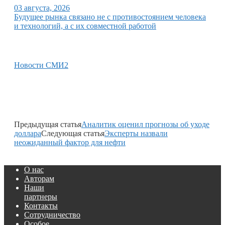
03 августа, 2026
Будущее рынка связано не с противостоянием человека
и технологий, а с их совместной работой
Новости СМИ2
Предыдущая статья
Аналитик оценил прогнозы об уходе
доллара
Следующая статья
Эксперты назвали
неожиданный фактор для нефти
О нас
Авторам
Наши
партнеры
Контакты
Сотрудничество
Особое