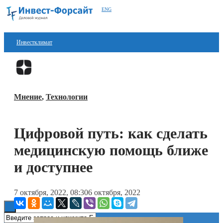
ENG
Инвестклимат
Финансы
Перейти в
Дзен
Инвестиции
Мнение
,
Технологии
Блокчейн
Стартапы
Цифровой путь: как сделать
Технологии
медицинскую помощь ближе
ESG
и доступнее
Книги
7 октября, 2022, 08:30
6 октября, 2022