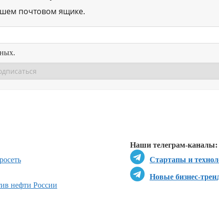
ашем почтовом ящике.
нных.
Перейти в
Перейти в
Д
Наши телеграм-каналы:
росеть
Стартапы и технол
Новые бизнес-трен
ив нефти России