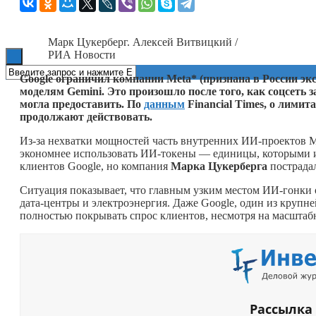
Книги
Марк Цукерберг. Алексей Витвицкий /
РИА Новости
Google ограничил компании Meta* (признана в России эк
моделям Gemini. Это произошло после того, как соцсет
могла предоставить. По
данным
Financial Times, о лими
продолжают действовать.
Из-за нехватки мощностей часть внутренних ИИ-проектов M
экономнее использовать ИИ-токены — единицы, которыми из
клиентов Google, но компания
Марка Цукерберга
пострадал
Ситуация показывает, что главным узким местом ИИ-гонки о
дата-центры и электроэнергия. Даже Google, один из крупн
полностью покрывать спрос клиентов, несмотря на масшта
Рассылка