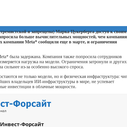
стремистской и запрещена) Марка Цукерберга доступ к своим
ь запросила больше вычислительных мощностей, чем компания
тах компании Meta* сообщили еще в марте, и ограничения
eta* была задержана. Компания также попросила сотрудников
меряется нагрузка на модели. Ограничения затронули и других
а сильнее из-за особенно высокого спроса.
стаются не только модели, но и физическая инфраструктура: чи
ейших владельцев ИИ-инфраструктуры в мире, не успевает
бные инвестиции в облачные мощности.
 Инвест-Форсайт