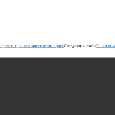
евратить проект в многолетний риск
Следующая статья
Банки опа