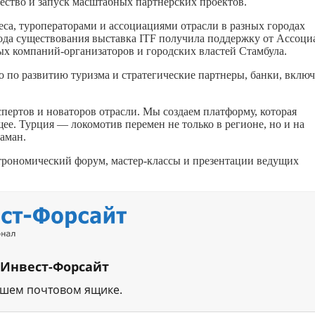
ство и запуск масштабных партнерских проектов.
са, туроператорами и ассоциациями отрасли в разных городах
года существования выставка ITF получила поддержку от Ассоц
 компаний-организаторов и городских властей Стамбула.
 по развитию туризма и стратегические партнеры, банки, включ
спертов и новаторов отрасли. Мы создаем платформу, которая
щее. Турция — локомотив перемен не только в регионе, но и на
аман.
строномический форум, мастер-классы и презентации ведущих
 Инвест-Форсайт
ашем почтовом ящике.