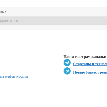
нных.
Перейти в
Перейти в
Д
Наши телеграм-каналы:
Стартапы и технол
Новые бизнес-трен
ив нефти России