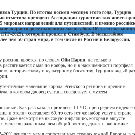
зма Турции. По итогам восьми месяцев этого года, Турцию
Как отметила президент Ассоциации туристических инвесторо
-5 мировых направлений для путешествий, и именно российс
ране вырасти до ее нынешних масштабов. Об этом она заявил
5 (ITF-2025), который прошел в Стамбуле. В масштабном
е чем 50 стран мира, в том числе из России и Белоруссии.
 россиян кроется, по словам
Ойи
Нарин
, не только в
 растягивается с мая по ноябрь, но и в насыщенности портфеля
ию, историческому и культурному богатству, Турция каждый раз
арин.
утентичные маленькие города Эгейского региона и древние
ла, в котором дворец султана соседствует с музеем
нсовый. Как рассказала президент TTYD, при среднем индексе 
ны и отели» составляет 69, то есть тот же набор услуг в стране
пе. Даже несмотря на высокую инфляцию, которая в августе
сь менее выраженным, чем общий рост издержек в экономике.
17–20% дешевле, чем в сопоставимых странах южной Европы, в т