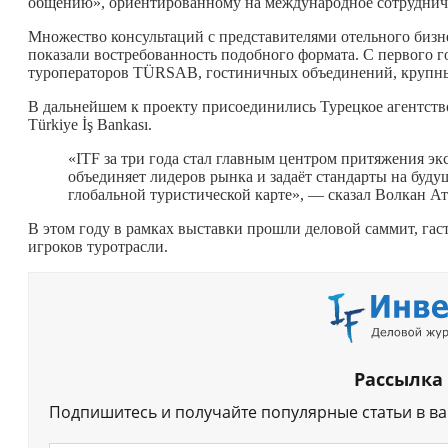
общению», ориентированному на международное сотрудниче
Множество консультаций с представителями отельного бизне
показали востребованность подобного формата. С первого 
туроператоров TÜRSAB, гостиничных объединений, крупных
В дальнейшем к проекту присоединились Турецкое агентство
Türkiye İş Bankası.
«ITF за три года стал главным центром притяжения эк
объединяет лидеров рынка и задаёт стандарты на буду
глобальной туристической карте», — сказал Волкан Ат
В этом году в рамках выставки прошли деловой саммит, га
игроков туротрасли.
Рассылка
Подпишитесь и получайте популярные статьи в в