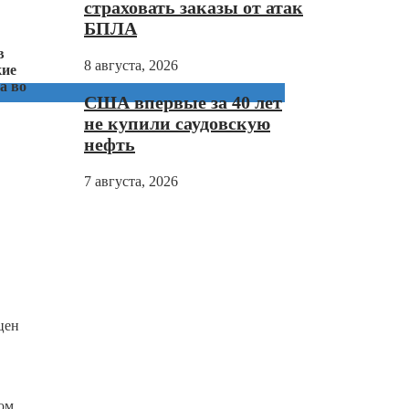
страховать заказы от атак
БПЛА
в
8 августа, 2026
кие
а во
США впервые за 40 лет
не купили саудовскую
нефть
7 августа, 2026
цен
ом