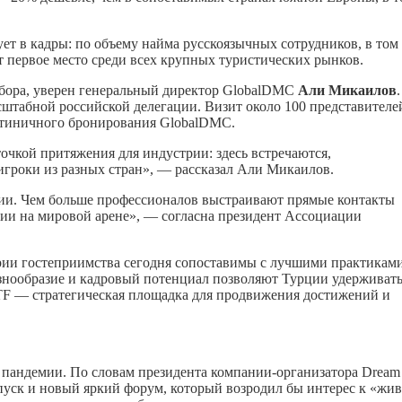
ет в кадры: по объему найма русскоязычных сотрудников, в том
т первое место среди всех крупных туристических рынков.
ыбора, уверен генеральный директор GlobalDMC
Али Микаилов
.
сштабной российской делегации. Визит около 100 представителе
стиничного бронирования GlobalDMC.
очкой притяжения для индустрии: здесь встречаются,
гроки из разных стран», — рассказал Али Микаилов.
ии. Чем больше профессионалов выстраивают прямые контакты
ции на мировой арене», — согласна президент Ассоциации
трии гостеприимства сегодня сопоставимы с лучшими практиками
знообразие и кадровый потенциал позволяют Турции удерживат
ITF — стратегическая площадка для продвижения достижений и
 пандемии. По словам президента компании-организатора Dream
пуск и новый яркий форум, который возродил бы интерес к «жи