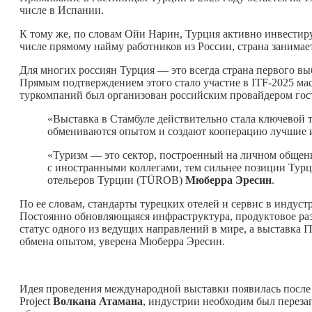
числе в Испании.
К тому же, по словам Ойи Нарин, Турция активно инвестиру
числе прямому найму работников из России, страна занимае
Для многих россиян Турция — это всегда страна первого в
Прямым подтверждением этого стало участие в ITF-2025 ма
туркомпаний был организован российским провайдером го
«Выставка в Стамбуле действительно стала ключевой т
обмениваются опытом и создают кооперацию лучшие и
«Туризм — это сектор, построенный на личном общен
с иностранными коллегами, тем сильнее позиции Тур
отельеров Турции (TÜROB)
Мюберра Эресин
.
По ее словам, стандарты турецких отелей и сервис в индус
Постоянно обновляющаяся инфраструктура, продуктовое ра
статус одного из ведущих направлений в мире, а выставка 
обмена опытом, уверена Мюберра Эресин.
Идея проведения международной выставки появилась после
Project
Волкана Атамана
, индустрии необходим был переза