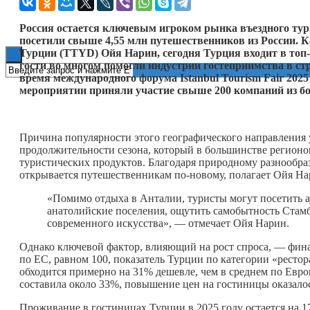
Книги
Россия остается ключевым игроком рынка въездного тури
посетили свыше 4,55 млн путешественников из России. 
Турции (TTYD) Ойя Нарин, сегодня Турция входит в топ
гости во многом помогли индустрии гостеприимства в ст
время международного форума Istanbul Tourism Fair 202
мероприятии приняли участие свыше 200 компаний из боле
Причина популярности этого географического направления у
продолжительности сезона, который в большинстве регионов
туристических продуктов. Благодаря природному разнообраз
открывается путешественникам по-новому, полагает Ойя Н
«Помимо отдыха в Анталии, туристы могут посетить а
анатолийские поселения, ощутить самобытность Стамбу
современного искусства», — отмечает Ойя Нарин.
Однако ключевой фактор, влияющий на рост спроса, — фина
по ЕС, равном 100, показатель Турции по категории «рестора
обходится примерно на 31% дешевле, чем в среднем по Евро
составила около 33%, повышение цен на гостиницы оказало
Проживание в гостиницах Турции в 2025 году остается на 