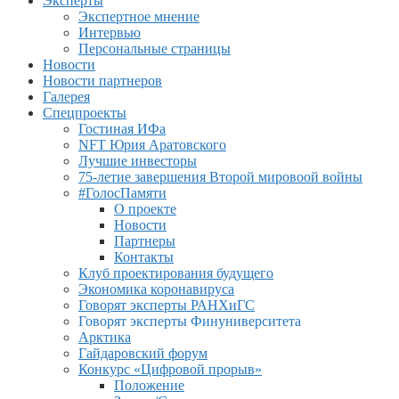
Эксперты
Экспертное мнение
Интервью
Персональные страницы
Новости
Новости партнеров
Галерея
Спецпроекты
Гостиная ИФа
NFT Юрия Аратовского
Лучшие инвесторы
75-летие завершения Второй мировоой войны
#ГолосПамяти
О проекте
Новости
Партнеры
Контакты
Клуб проектирования будущего
Экономика коронавируса
Говорят эксперты РАНХиГС
Говорят эксперты Финуниверситета
Арктика
Гайдаровский форум
Конкурс «Цифровой прорыв»
Положение