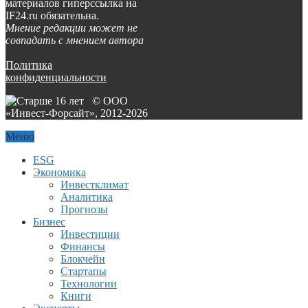
материалов гиперссылка на
IF24.ru обязательна.
Мнение редакции может не
совпадать с мнением автора
Политика
конфиденциальности
© ООО
«Инвест-Форсайт», 2012-
2026
Меню
ESG
Экономика
Инвестклимат
Аналитика
Прогнозы
Бизнес
Инвестиции
Финансы
Блокчейн
Стартапы
Технологии
Книги