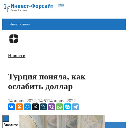
ENG
Инвестклимат
Финансы
Перейти в
Дзен
Инвестиции
Новости
Блокчейн
Стартапы
Турция поняла, как
Технологии
ослабить доллар
ESG
14 июня, 2022, 14:51
14 июня, 2022
Книги