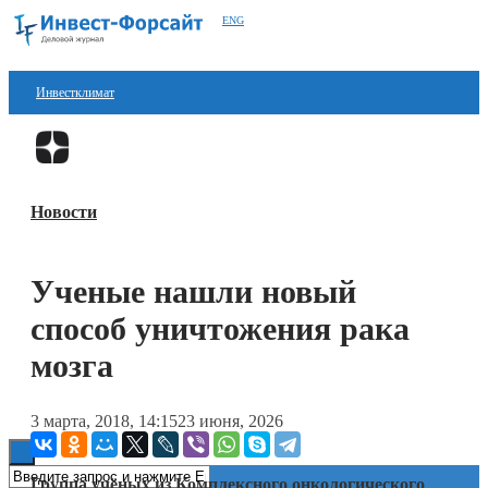
ENG
Инвестклимат
Финансы
Перейти в
Дзен
Инвестиции
Новости
Блокчейн
Стартапы
Ученые нашли новый
Технологии
способ уничтожения рака
ESG
мозга
Книги
3 марта, 2018, 14:15
23 июня, 2026
Группа учёных из Комплексного онкологического