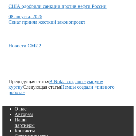
США одобрили санкции против нефти России
08 августа, 2026
Сенат принял жесткий законопроект
Новости СМИ2
Предыдущая статья
В Nokia создали «умную»
куртку
Следующая статья
Немцы создали «пивного
робота»
О нас
Авторам
Наши
партнеры
Контакты