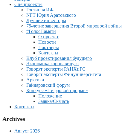
Спецпроекты
Гостиная ИФа
NFT Юрия Аратовского
Лучшие инвесторы
75-летие завершения Второй мировоой войны
#ГолосПамяти
О проекте
Новости
Партнеры
Контакты
Клуб проектирования будущего
Экономика коронавируса
Говорят эксперты РАНХиГС
Говорят эксперты Финуниверситета
Арктика
Гайдаровский форум
Конкурс «Цифровой прорыв»
Положение
Заявка/Скачать
Контакты
Archives
Август 2026