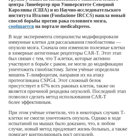
центра Линебергер при Университете Северной
Каролины (США) и из Научно-исследовательского
института Италии (Fondazione IRCCS) нашла новый
способ борьбы против рака головного мозга,
сообщается
на портале medicalxpress.
В ходе эксперимента специалисты модифицировали
иммунные клетки для рассасывания глиобластомы —
опухоли мозга. Сначала они изменили полезные клетки
в химерные антигенные рецепторы CAR-T. Этот этап
был связан с тем, что Т-клетки, которые активно
участвуют в борьбе с раком, не могли до модификации
уничтожить глиобластому. Затем учёные определили
мишень Т-лимфоцитам, направив их на атаку
протеогликана CSPG4. Этот сложный белок
присутствует в 67% всех раковых клеток, также он
является причиной рецидива опухолей. Последний этап
позволил сделать метод использования CAR-T
более эффективным.
При этом учёные отметили, что в некоторых случаях Т-
клетки не смогли уничтожить опухоль. Однако в ходе
испытаний на мышах было доказано, что, в любом
случае, новый метод продлевает жизнь больных, а также
помогает контролировать рост опухолей.