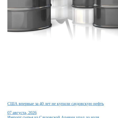
США впервые за 40 лет не купили саудовскую нефть
07 августа, 2026
Импорт сырья из Саудовской Аравии упал до нуля