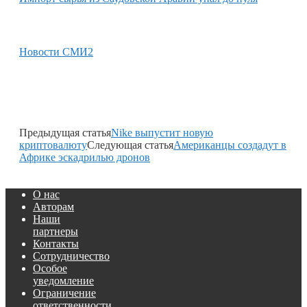
Новости СМИ2
Предыдущая статья
Nike выпустит новую
криптовалюту
Следующая статья
Американцы создадут в
Африке эскадрилью дронов
О нас
Авторам
Наши
партнеры
Контакты
Сотрудничество
Особое
уведомление
Ограничение
ответственности