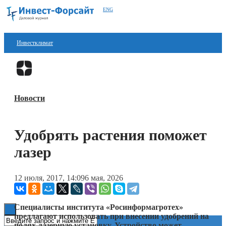
ENG
Инвестклимат
Финансы
Перейти в
Дзен
Инвестиции
Новости
Блокчейн
Стартапы
Удобрять растения поможет
Технологии
лазер
ESG
12 июля, 2017, 14:09
6 мая, 2026
Книги
Специалисты института «Росинформагротех»
предлагают использовать при внесении удобрений на
полях лазерную установку. Устройство может