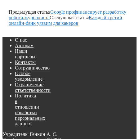
Предыдущая статья
Google профинансирует разработку
робота-журналиста
Следующая статья
Каждый третий
онлайн-банк уязвим для хакеров
О нас
Авторам
Наши
партнеры
Контакты
Сотрудничество
Особое
уведомление
Ограничение
ответственности
Политика
в
отношении
обработки
персональных
данных
Учредитель: Генкин А. С.