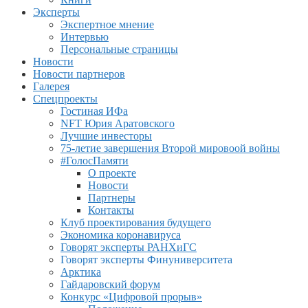
Эксперты
Экспертное мнение
Интервью
Персональные страницы
Новости
Новости партнеров
Галерея
Спецпроекты
Гостиная ИФа
NFT Юрия Аратовского
Лучшие инвесторы
75-летие завершения Второй мировоой войны
#ГолосПамяти
О проекте
Новости
Партнеры
Контакты
Клуб проектирования будущего
Экономика коронавируса
Говорят эксперты РАНХиГС
Говорят эксперты Финуниверситета
Арктика
Гайдаровский форум
Конкурс «Цифровой прорыв»