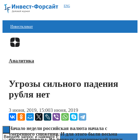
ENG
Инвестклимат
Финансы
Перейти в
Дзен
Инвестиции
Аналитика
Блокчейн
Стартапы
Угрозы сильного падения
Технологии
рубля нет
ESG
3 июня, 2019, 15:00
3 июня, 2019
Книги
Начало недели российская валюта начала с
умеренного снижения. И для этого были весьма
весомые поводы. Во-первых, с технической точки