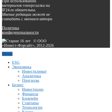
При использовании
материалов гиперссылка на
IF24.ru обязательна.
Мнение редакции может не
совпадать с мнением автора
Политика
конфиденциальности
© ООО
«Инвест-Форсайт», 2012-
2026
Меню
ESG
Экономика
Инвестклимат
Аналитика
Прогнозы
Бизнес
Инвестиции
Финансы
Блокчейн
Стартапы
Технологии
Книги