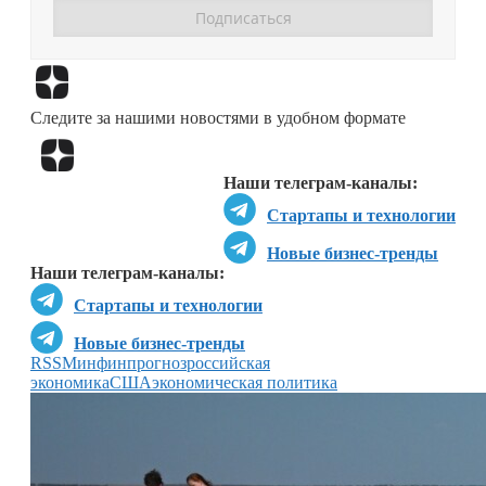
Перейти в
Дзен
Следите за нашими новостями в удобном формате
Перейти в
Дзен
Наши телеграм-каналы:
Стартапы и технологии
Новые бизнес-тренды
Наши телеграм-каналы:
Стартапы и технологии
Новые бизнес-тренды
RSS
Минфин
прогноз
российская
экономика
США
экономическая политика