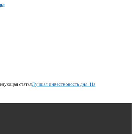
ды
едующая статья
Лучшая инвестновость дня: На