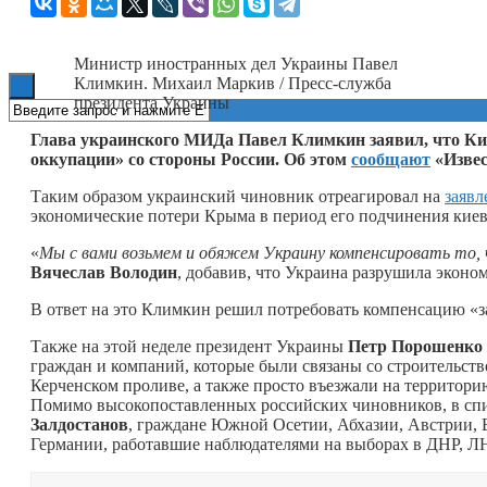
Книги
Министр иностранных дел Украины Павел
Климкин. Михаил Маркив / Пресс-служба
президента Украины
Глава украинского МИДа Павел Климкин заявил, что Кие
оккупации» со стороны России. Об этом
сообщают
«Извес
Таким образом украинский чиновник отреагировал на
заявл
экономические потери Крыма в период его подчинения киев
«
Мы с вами возьмем и обяжем Украину компенсировать то,
Вячеслав Володин
, добавив, что Украина разрушила эконо
В ответ на это Климкин решил потребовать компенсацию «з
Также на этой неделе президент Украины
Петр Порошенко
граждан и компаний, которые были связаны со строительст
Керченском проливе, а также просто въезжали на территори
Помимо высокопоставленных российских чиновников, в сп
Залдостанов
, граждане Южной Осетии, Абхазии, Австрии, 
Германии, работавшие наблюдателями на выборах в ДНР, Л