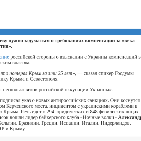
ву нужно задуматься о требованиях компенсации за «века
тия».
ение
российской стороны о взыскании с Украины компенсаций з
ским властям.
 что потерял Крым за эти 25 лет
», — сказал спикер Госдумы
мику Крыма и Севастополя.
а несколько веков российской оккупации Украины».
подписал указ о новых антироссийских санкциях. Они коснутся
вом Керченского моста, инцидентом с украинскими кораблями в
ю Крыма. Речь идет о 294 юридических и 848 физических лицах.
исок вошли лидер байкерского клуба «Ночные волки»
Александ
Бельгии, Бразилии, Греции, Испании, Италии, Нидерландов,
НР и Крыму.