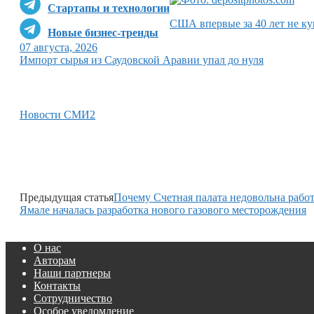
Стартапы и технологии
США впервые за 40 лет не ку
Новые бизнес-тренды
07 августа, 2026
Импорт сырья из Саудовской Аравии упал до нуля
Новости СМИ2
Предыдущая статья
Почему Счетная палата недовольна ра
Ямале началась разработка нового газового месторождения
О нас
Авторам
Наши партнеры
Контакты
Сотрудничество
Особое уведомление