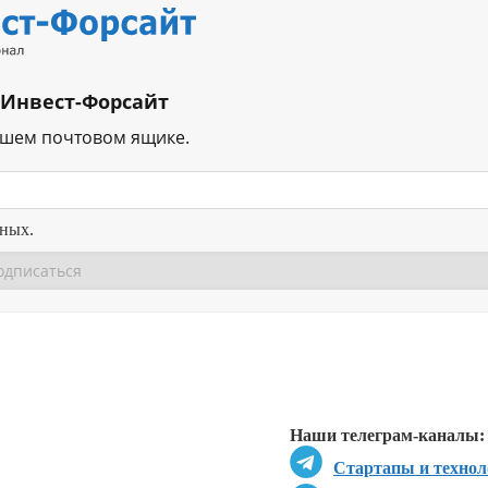
 Инвест-Форсайт
ашем почтовом ящике.
нных.
Перейти в
Перейти в
Д
Наши телеграм-каналы:
Стартапы и технол