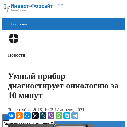
ENG
Инвестклимат
Финансы
Перейти в
Дзен
Инвестиции
Новости
Блокчейн
Стартапы
Умный прибор
Технологии
диагностирует онкологию за
ESG
10 минут
Книги
30 сентября, 2018, 10:09
12 апреля, 2021