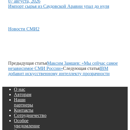
07 августа, 2026
Импорт сырья из Саудовской Аравии упал до нуля
Новости СМИ2
Предыдущая статья
Максим Замшев: «Мы сейчас самое
независимое СМИ России»
Следующая статья
IBM
добавит искусственному интеллекту прозрачности
О нас
Авторам
Наши
партнеры
Контакты
Сотрудничество
Особое
уведомление