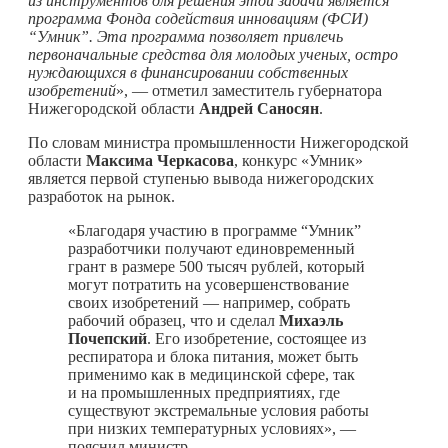
из инструментов для решения этой задачи является
программа Фонда содействия инновациям (ФСИ)
“Умник”. Эта программа позволяет привлечь
первоначальные средства для молодых ученых, остро
нуждающихся в финансировании собственных
изобретений
», — отметил заместитель губернатора
Нижегородской области
Андрей Саносян
.
По словам министра промышленности Нижегородской
области
Максима Черкасова
, конкурс «Умник»
является первой ступенью вывода нижегородских
разработок на рынок.
«Благодаря участию в программе “Умник”
разработчики получают единовременный
грант в размере 500 тысяч рублей, который
могут потратить на усовершенствование
своих изобретений — например, собрать
рабочий образец, что и сделал
Михаэль
Почепский
. Его изобретение, состоящее из
респиратора и блока питания, может быть
применимо как в медицинской сфере, так
и на промышленных предприятиях, где
существуют экстремальные условия работы
при низких температурных условиях», —
пояснил министр.