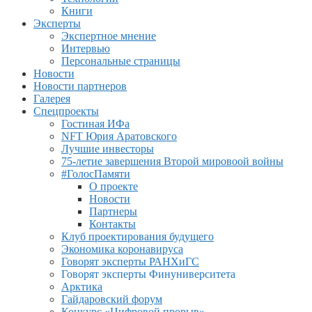
Книги
Эксперты
Экспертное мнение
Интервью
Персональные страницы
Новости
Новости партнеров
Галерея
Спецпроекты
Гостиная ИФа
NFT Юрия Аратовского
Лучшие инвесторы
75-летие завершения Второй мировоой войны
#ГолосПамяти
О проекте
Новости
Партнеры
Контакты
Клуб проектирования будущего
Экономика коронавируса
Говорят эксперты РАНХиГС
Говорят эксперты Финуниверситета
Арктика
Гайдаровский форум
Конкурс «Цифровой прорыв»