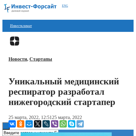
ENG
Инвестклимат
Финансы
Перейти в
Дзен
Инвестиции
Новости
,
Стартапы
Блокчейн
Стартапы
Уникальный медицинский
Технологии
респиратор разработал
ESG
нижегородский стартапер
Книги
25 марта, 2022, 12:51
25 марта, 2022