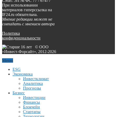
СМИ: ЭЛ № ФС 77 - 67477
При использовании
материалов гиперссылка на
IF24.ru обязательна.
Мнение редакции может не
совпадать с мнением автора
Политика
конфиденциальности
© ООО
«Инвест-Форсайт», 2012-
2026
Меню
ESG
Экономика
Инвестклимат
Аналитика
Прогнозы
Бизнес
Инвестиции
Финансы
Блокчейн
Стартапы
Технологии