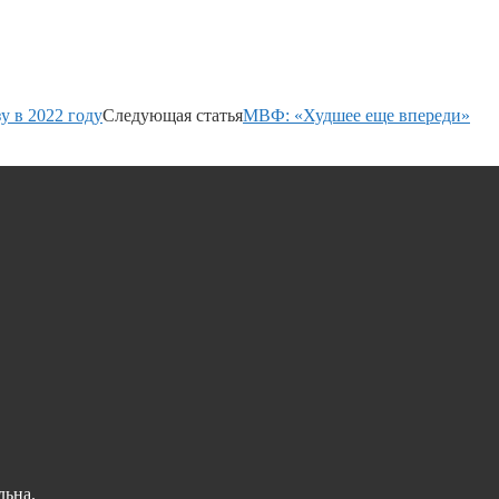
у в 2022 году
Следующая статья
МВФ: «Худшее еще впереди»
льна.