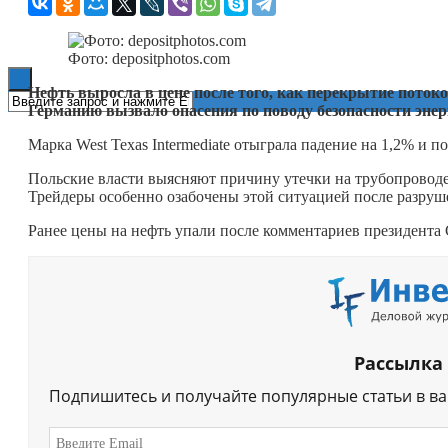
Книги
Фото: depositphotos.com
Нефть выросла в цене после того, как перекрытие поток
Германию вызвало опасения по поводу безопасности эне
Марка West Texas Intermediate отыграла падение на 1,2% и по
Польские власти выясняют причину утечки на трубопроводе 
Трейдеры особенно озабочены этой ситуацией после разруш
Ранее цены на нефть упали после комментариев президен
Рассылка
Подпишитесь и получайте популярные статьи в в