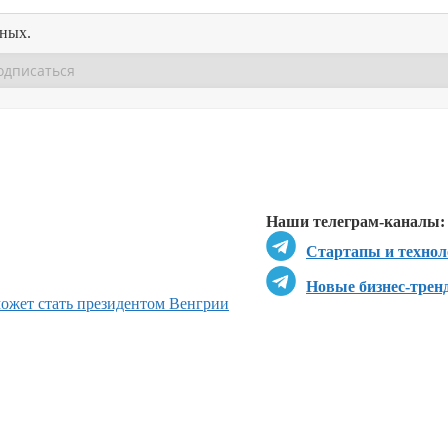
нных.
Перейти в
Перейти в
Д
Наши телеграм-каналы:
Стартапы и технол
Новые бизнес-трен
может стать президентом Венгрии