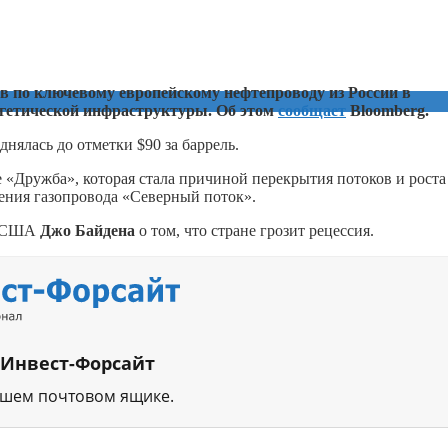
ов по ключевому европейскому нефтепроводу из России в
ргетической инфраструктуры. Об этом
сообщает
Bloomberg.
днялась до отметки $90 за баррель.
«Дружба», которая стала причиной перекрытия потоков и роста
ения газопровода «Северный поток».
та США
Джо Байдена
о том, что стране грозит рецессия.
 Инвест-Форсайт
ашем почтовом ящике.