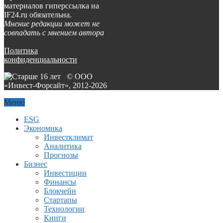
материалов гиперссылка на
IF24.ru обязательна.
Мнение редакции может не
совпадать с мнением автора
Политика
конфиденциальности
© ООО
«Инвест-Форсайт», 2012-
2026
Меню
ESG
Экономика
Инвестклимат
Аналитика
Прогнозы
Бизнес
Инвестиции
Финансы
Блокчейн
Стартапы
Технологии
Книги