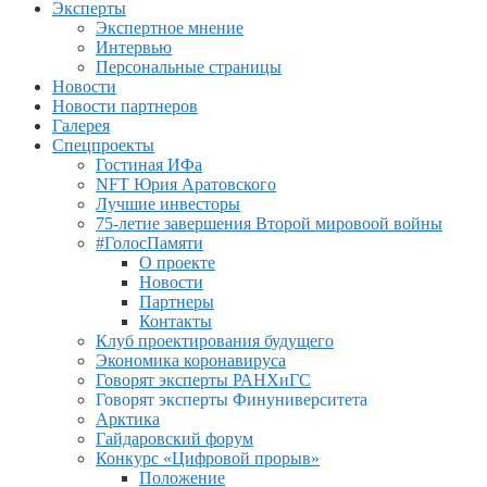
Эксперты
Экспертное мнение
Интервью
Персональные страницы
Новости
Новости партнеров
Галерея
Спецпроекты
Гостиная ИФа
NFT Юрия Аратовского
Лучшие инвесторы
75-летие завершения Второй мировоой войны
#ГолосПамяти
О проекте
Новости
Партнеры
Контакты
Клуб проектирования будущего
Экономика коронавируса
Говорят эксперты РАНХиГС
Говорят эксперты Финуниверситета
Арктика
Гайдаровский форум
Конкурс «Цифровой прорыв»
Положение