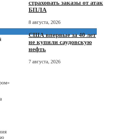
страховать заказы от атак
БПЛА
8 августа, 2026
США впервые за 40 лет
й
не купили саудовскую
нефть
7 августа, 2026
пром»
а
ния
ью