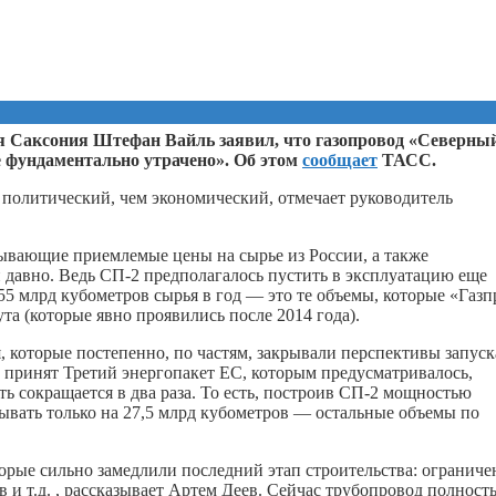
 Саксония Штефан Вайль заявил, что газопровод «Северны
ие фундаментально утрачено». Об этом
сообщает
ТАСС.
 политический, чем экономический, отмечает руководитель
ывающие приемлемые цены на сырье из России, а также
 давно. Ведь СП-2 предполагалось пустить в эксплуатацию еще
 55 млрд кубометров сырья в год — это те объемы, которые «Газ
та (которые явно проявились после 2014 года).
, которые постепенно, по частям, закрывали перспективы запуск
 принят Третий энергопакет ЕС, которым предусматривалось,
ть сокращается в два раза. То есть, построив СП-2 мощностью
тывать только на 27,5 млрд кубометров — остальные объемы по
орые сильно замедлили последний этап строительства: ограниче
и т.д. , рассказывает Артем Деев. Сейчас трубопровод полност