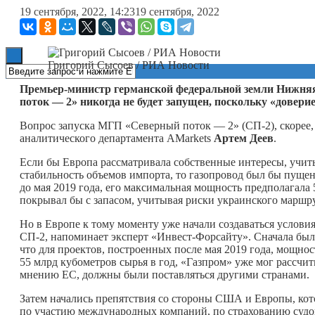
19 сентября, 2022, 14:23
19 сентября, 2022
Книги
Григорий Сысоев / РИА Новости
Премьер-министр германской федеральной земли Нижняя
поток — 2» никогда не будет запущен, поскольку «довер
Вопрос запуска МГП «Северный поток — 2» (СП-2), скорее,
аналитического департамента AMarkets
Артем Деев
.
Если бы Европа рассматривала собственные интересы, учит
стабильность объемов импорта, то газопровод был бы пущен
до мая 2019 года, его максимальная мощность предполагала
покрывал бы с запасом, учитывая риски украинского маршру
Но в Европе к тому моменту уже начали создаваться условия
СП-2, напоминает эксперт «Инвест-Форсайту». Сначала был
что для проектов, построенных после мая 2019 года, мощнос
55 млрд кубометров сырья в год, «Газпром» уже мог рассчи
мнению ЕС, должны были поставляться другими странами.
Затем начались препятствия со стороны США и Европы, кот
по участию международных компаний, по страхованию судов 