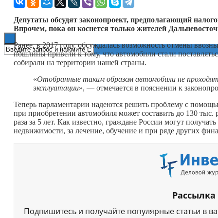
Книги
Депутаты обсудят законопроект, предполагающий налого
Впрочем, пока он коснется только жителей Дальневосточ
Ранее, в 2017 году, обсуждалась возможность отмены ввоз
пошлины привели к тому, что автомобили стали поставляться 
собирали на территории нашей страны.
«
Отобранные таким образом автомобили не проходят
эксплуатации
», — отмечается в пояснении к законопро
Теперь парламентарии надеются решить проблему с помощь
при приобретении автомобиля может составить до 130 тыс. р
раза за 5 лет. Как известно, граждане России могут получ
недвижимости, за лечение, обучение и при ряде других фин
Рассылка
Подпишитесь и получайте популярные статьи в в