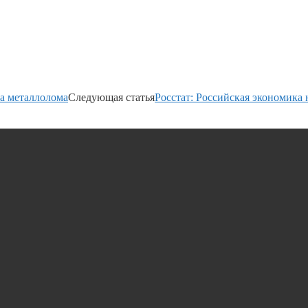
а металлолома
Следующая статья
Росстат: Российская экономика