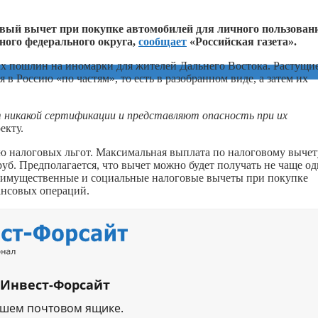
вый вычет при покупке автомобилей для личного пользован
ного федерального округа,
сообщает
«Российская газета».
ных пошлин на иномарки для жителей Дальнего Востока. Растущи
в Россию «по частям», то есть в разобранном виде, а затем их
 никакой сертификации и представляют опасность при их
екту.
ю налоговых льгот. Максимальная выплата по налоговому вычет
уб. Предполагается, что вычет можно будет получать не чаще о
ать имущественные и социальные налоговые вычеты при покупке
ансовых операций.
 Инвест-Форсайт
ашем почтовом ящике.