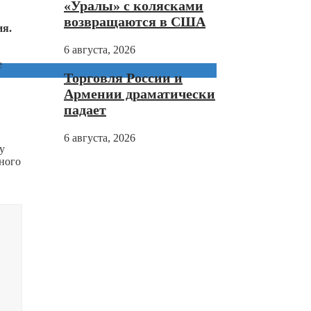
«Уралы» с колясками
возвращаются в США
ия.
6 августа, 2026
е
Торговля России и
Армении драматически
падает
6 августа, 2026
у
дного