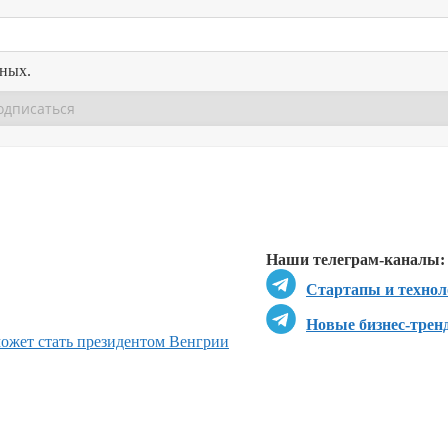
нных.
Перейти в
Перейти в
Д
Наши телеграм-каналы:
Стартапы и технол
Новые бизнес-трен
может стать президентом Венгрии