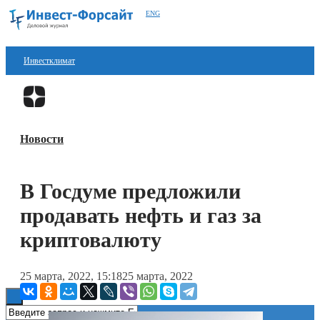
ENG
Инвестклимат
Финансы
Перейти в
Дзен
Инвестиции
Новости
Блокчейн
Стартапы
В Госдуме предложили
Технологии
продавать нефть и газ за
ESG
криптовалюту
Книги
25 марта, 2022, 15:18
25 марта, 2022