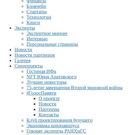
Финансы
Блокчейн
Стартапы
Технологии
Книги
Эксперты
Экспертное мнение
Интервью
Персональные страницы
Новости
Новости партнеров
Галерея
Спецпроекты
Гостиная ИФа
NFT Юрия Аратовского
Лучшие инвесторы
75-летие завершения Второй мировоой войны
#ГолосПамяти
О проекте
Новости
Партнеры
Контакты
Клуб проектирования будущего
Экономика коронавируса
Говорят эксперты РАНХиГС