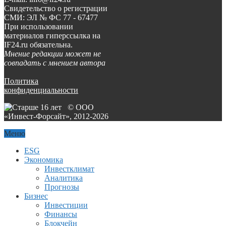
Свидетельство о регистрации
СМИ: ЭЛ № ФС 77 - 67477
При использовании
материалов гиперссылка на
IF24.ru обязательна.
Мнение редакции может не
совпадать с мнением автора
Политика
конфиденциальности
© ООО
«Инвест-Форсайт», 2012-
2026
Меню
ESG
Экономика
Инвестклимат
Аналитика
Прогнозы
Бизнес
Инвестиции
Финансы
Блокчейн