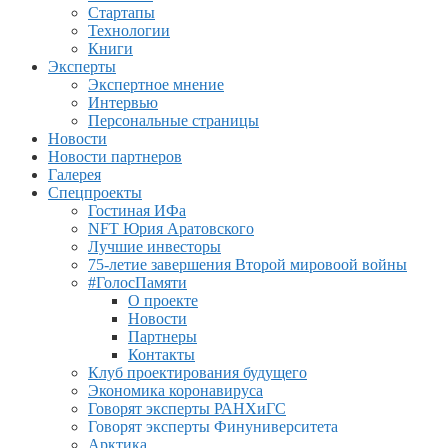
Стартапы
Технологии
Книги
Эксперты
Экспертное мнение
Интервью
Персональные страницы
Новости
Новости партнеров
Галерея
Спецпроекты
Гостиная ИФа
NFT Юрия Аратовского
Лучшие инвесторы
75-летие завершения Второй мировоой войны
#ГолосПамяти
О проекте
Новости
Партнеры
Контакты
Клуб проектирования будущего
Экономика коронавируса
Говорят эксперты РАНХиГС
Говорят эксперты Финуниверситета
Арктика