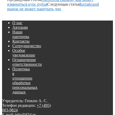
измениться курс рубля
Следующая статья
Китайский
рынок не может нащупать дно
О нас
Авторам
Наши
партнеры
Контакты
Сотрудничество
Особое
уведомление
Ограничение
ответственности
Политика
в
отношении
обработки
персональных
данных
Учредитель: Генкин А. С.
Телефон редакции:
+7 (495)
003-9824
E-mail: info@if24.ru