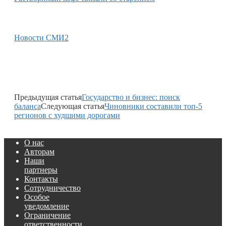
Новости СМИ2
Предыдущая статья
Государство и бизнес: поиск
баланса
Следующая статья
Чиновники составили топ-5
регионов с худшими дорогами
О нас
Авторам
Наши
партнеры
Контакты
Сотрудничество
Особое
уведомление
Ограничение
ответственности