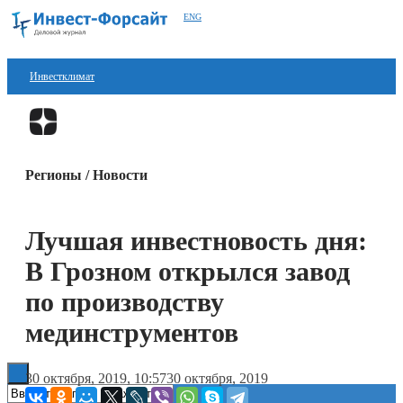
ENG
Инвестклимат
Финансы
Перейти в
Дзен
Инвестиции
Регионы / Новости
Блокчейн
Стартапы
Лучшая инвестновость дня:
Технологии
В Грозном открылся завод
ESG
по производству
мединструментов
Книги
30 октября, 2019, 10:57
30 октября, 2019