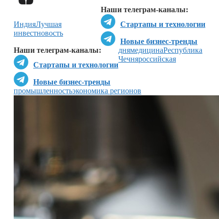
Наши телеграм-каналы:
Индия
Лучшая
Стартапы и технологии
инвестновость
Новые бизнес-тренды
Наши телеграм-каналы:
дня
медицина
Республика
Чечня
российская
Стартапы и технологии
Новые бизнес-тренды
промышленность
экономика регионов