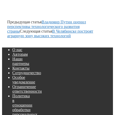
Предыдущая статья
Владимир Путин оценил
перспективы технологического развития
страны
Следующая статья
В Челябинске построят
аграрную зону высоких технологий
О нас
Авторам
Наши
партнеры
Контакты
Сотрудничество
Особое
уведомление
Ограничение
ответственности
Политика
в
отношении
обработки
персональных