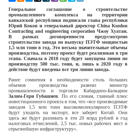
Генеральное соглашение о строительстве
промышленного комплекса на территории
кавказской республики подписали глава республики
Юрий Коков и генеральный директор China Kunlun
Contracting and engineering corporation Чжоу Хуатан.
В рамках договоренности предусмотрено
строительство завода по выпуску ПЭТФ мощностью
1,5 млн тонн в год. Это весьма значительные объемы
производства, поэтому проект будет реализован в три
этапа. Сначала в 2018 году будет запущена линия по
производству 500 тыс. тонн, и, лишь к 2020 году в
действие будут введены все три линии завода.
Ранее сомнения в необходимости столь больших
объемов производства развеял министр
промышленности и торговли Кабардино-Балкарии
Залим-Гери Губашиев
. По его словам, главный плюс
инвестиционного проекта в том, что «все производимые
заводом 1,5 млн тонн высокомолекулярного ПЭТФ
будут уходить на экспорт, все заберет Китай. Они
здесь же будут разливать в эти 20 млрд рублей в год
налоговых отчислений, 2,5 тыс. новых рабочих мест и
серьезнейшую инфраструктуру».