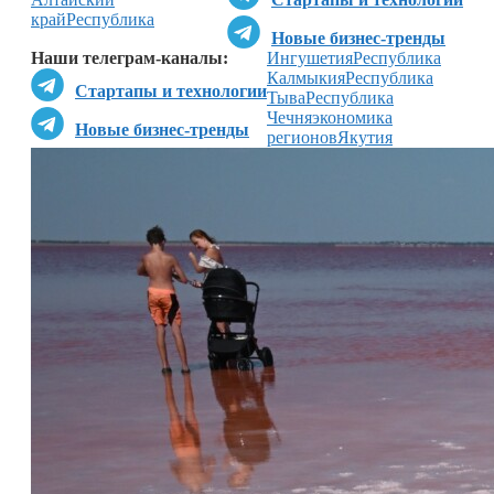
край
Республика
Новые бизнес-тренды
Наши телеграм-каналы:
Ингушетия
Республика
Калмыкия
Республика
Стартапы и технологии
Тыва
Республика
Чечня
экономика
Новые бизнес-тренды
регионов
Якутия