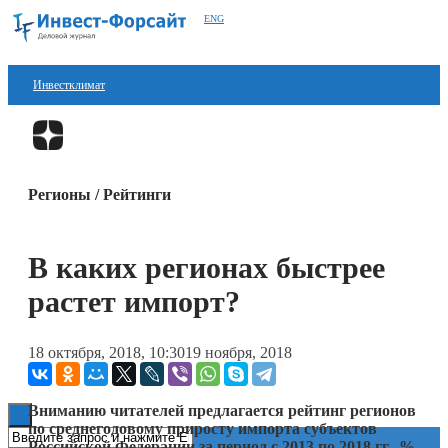
ENG
Инвестклимат
Финансы
Перейти в
Дзен
Инвестиции
Регионы / Рейтинги
Блокчейн
Стартапы
В каких регионах быстрее
Технологии
растет импорт?
ESG
18 октября, 2018, 10:30
19 ноября, 2018
Книги
Вниманию читателей предлагается рейтинг регионов
по среднегодовому приросту импорта субъектов
Российской Федерации за период с 2013 по 2018 гг., %.