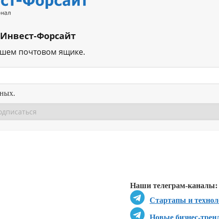
 Инвест-Форсайт
ашем почтовом ящике.
нных.
Перейти в
Перейти в
Д
Наши телеграм-каналы:
Стартапы и технол
Новые бизнес-трен