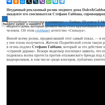
Книги
Неудачный рекламный ролик модного дома
Dolce
&
Gabba
аккаунте его сооснователя Стефано Габбана, спровоциро
Крупнейшие площадки e‑commerce — Taobao, JD.com и T‑M
модного дома, который должен быть стать крупнейшим в ис
человек. Об этом
сообщает
агентство «Синьхуа».
Виной всему ролик, продвигавший этот самый показ, — в не
у нее плохо получается. Жители Поднебесной сочли такую 
в огонь подлил
Стефано Габбано
, который за это действие
«страной дерьма». Вскоре модельер поспешил заявить, что ег
поднялась волна протеста против итальянского бренда под х
видеороликов, в том числе среди влогеров, публично унич