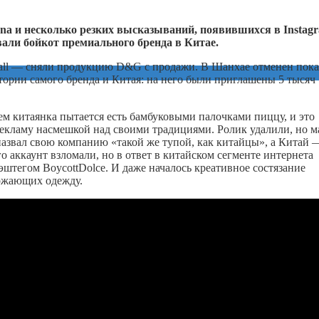
na
и несколько резких высказываний, появившихся в
Instag
вали бойкот премиального бренда в Китае.
all — сняли продукцию D&G с продажи. В Шанхае отменен пока
тории самого бренда и Китая: на него были приглашены 5 тысяч
м китаянка пытается есть бамбуковыми палочками пиццу, и это
рекламу насмешкой над своими традициями. Ролик удалили, но м
 назвал свою компанию «такой же тупой, как китайцы», а Китай 
о аккаунт взломали, но в ответ в китайском сегменте интернета
эштегом BoycottDolce. И даже началось креативное состязание
тожающих одежду.