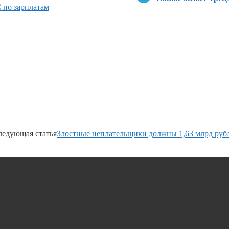
 по зарплатам
ледующая статья
Злостные неплательщики должны 1,63 млрд руб