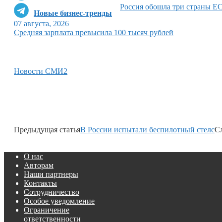
Россия обошла три страны ЕС
Новые бизнес-тренды
07 августа, 2026
Средняя зарплата превысила 100 тысяч рублей
Новости СМИ2
Предыдущая статья
В России испытали беспилотный стелс
С
О нас
Авторам
Наши партнеры
Контакты
Сотрудничество
Особое уведомление
Ограничение
ответственности