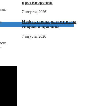
противоречия
ram
-
7 августа, 2026
Нефть снова растет из-за
з
споров о проливе
7 августа, 2026
асла
—