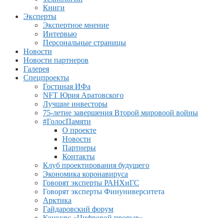
Книги
Эксперты
Экспертное мнение
Интервью
Персональные страницы
Новости
Новости партнеров
Галерея
Спецпроекты
Гостиная ИФа
NFT Юрия Аратовского
Лучшие инвесторы
75-летие завершения Второй мировоой войны
#ГолосПамяти
О проекте
Новости
Партнеры
Контакты
Клуб проектирования будущего
Экономика коронавируса
Говорят эксперты РАНХиГС
Говорят эксперты Финуниверситета
Арктика
Гайдаровский форум
Конкурс «Цифровой прорыв»