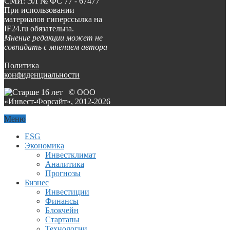
СМИ: ЭЛ № ФС 77 - 67477
При использовании
материалов гиперссылка на
IF24.ru обязательна.
Мнение редакции может не
совпадать с мнением автора
Политика
конфиденциальности
© ООО
«Инвест-Форсайт», 2012-
2026
Меню
ESG
Экономика
Инвестклимат
Аналитика
Прогнозы
Бизнес
Инвестиции
Финансы
Блокчейн
Стартапы
Технологии