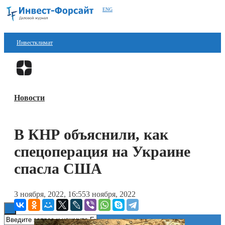
ENG
Инвестклимат
Финансы
Перейти в
Дзен
Инвестиции
Новости
Блокчейн
Стартапы
В КНР объяснили, как
Технологии
спецоперация на Украине
ESG
спасла США
Книги
3 ноября, 2022, 16:55
3 ноября, 2022