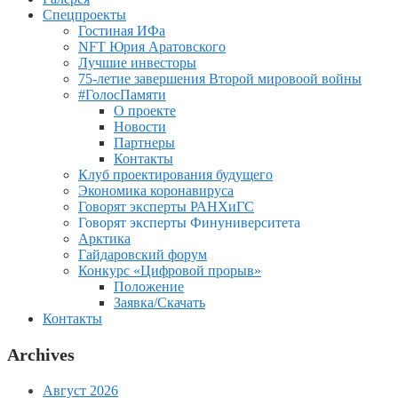
Спецпроекты
Гостиная ИФа
NFT Юрия Аратовского
Лучшие инвесторы
75-летие завершения Второй мировоой войны
#ГолосПамяти
О проекте
Новости
Партнеры
Контакты
Клуб проектирования будущего
Экономика коронавируса
Говорят эксперты РАНХиГС
Говорят эксперты Финуниверситета
Арктика
Гайдаровский форум
Конкурс «Цифровой прорыв»
Положение
Заявка/Скачать
Контакты
Archives
Август 2026