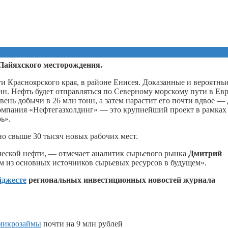
Пайяхского месторождения.
ти Красноярского края, в районе Енисея. Доказанные и вероятны
н. Нефть будет отправляться по Cеверному морскому пути в Ев
ень добычи в 26 млн тонн, а затем нарастит его почти вдвое — 
компания «Нефтегазхолдинг» — это крупнейший проект в рамках
ь».
ано свыше 30 тысяч новых рабочих мест.
ческой нефти, — отмечает аналитик сырьевого рынка
Дмитрий
им из основных источников сырьевых ресурсов в будущем».
йджесте
региональных инвестиционных новостей журнала
микрозаймы
почти на 9 млн рублей