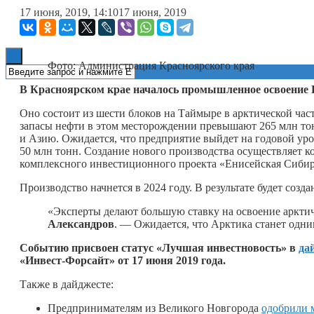
17 июня, 2019, 14:10
17 июня, 2019
Книги
Фото: Администрация Красноярского края
В Красноярском крае началось промышленное освоение 
Оно состоит из шести блоков на Таймыре в арктической час
запасы нефти в этом месторождении превышают 265 млн тон
и Азию. Ожидается, что предприятие выйдет на годовой уров
50 млн тонн. Создание нового производства осуществляет 
комплексного инвестиционного проекта «Енисейская Сибир
Производство начнется в 2024 году. В результате будет созд
«Эксперты делают большую ставку на освоение аркти
Александров
. — Ожидается, что Арктика станет одн
Событию присвоен статус «Лучшая инвестновость» в
да
«Инвест-Форсайт» от 17 июня 2019 года.
Также в дайджесте:
Предпринимателям из Великого Новгорода
одобрили 