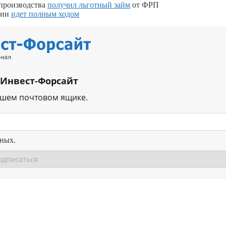
 производства
получил льготный займ
от ФРП
рии
идет полным ходом
 Инвест-Форсайт
ашем почтовом ящике.
нных.
Перейти в
Перейти в
Д