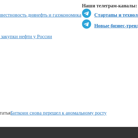
Наши телеграм-каналы:
вестновость дня
нефть и газ
экономика
Стартапы и технол
Новые бизнес-трен
 закупки нефти у России
татья
Биткоин снова перешел к аномальному росту