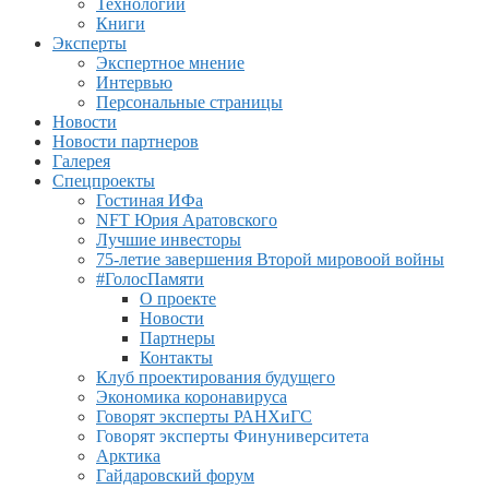
Технологии
Книги
Эксперты
Экспертное мнение
Интервью
Персональные страницы
Новости
Новости партнеров
Галерея
Спецпроекты
Гостиная ИФа
NFT Юрия Аратовского
Лучшие инвесторы
75-летие завершения Второй мировоой войны
#ГолосПамяти
О проекте
Новости
Партнеры
Контакты
Клуб проектирования будущего
Экономика коронавируса
Говорят эксперты РАНХиГС
Говорят эксперты Финуниверситета
Арктика
Гайдаровский форум