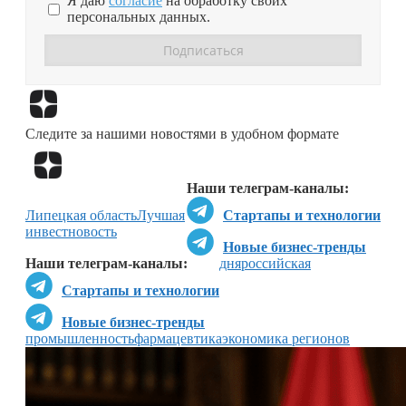
Я даю
согласие
на обработку своих
персональных данных.
Перейти в
Дзен
Следите за нашими новостями в удобном формате
Перейти в
Дзен
Наши телеграм-каналы:
Липецкая область
Лучшая
Стартапы и технологии
инвестновость
Новые бизнес-тренды
Наши телеграм-каналы:
дня
российская
Стартапы и технологии
Новые бизнес-тренды
промышленность
фармацевтика
экономика регионов