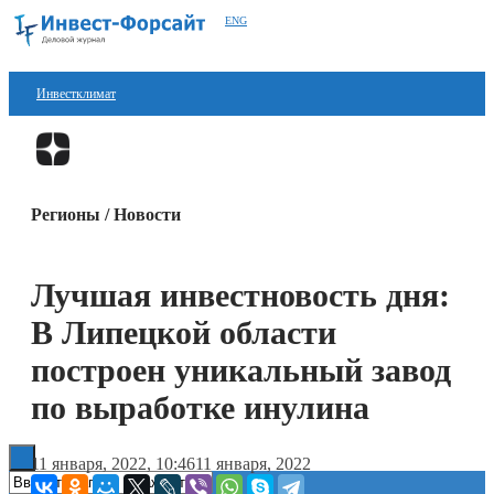
ENG
Инвестклимат
Финансы
Перейти в
Дзен
Инвестиции
Регионы / Новости
Блокчейн
Стартапы
Лучшая инвестновость дня:
Технологии
В Липецкой области
ESG
построен уникальный завод
по выработке инулина
Книги
11 января, 2022, 10:46
11 января, 2022