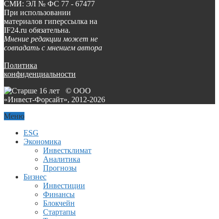
СМИ: ЭЛ № ФС 77 - 67477
При использовании
материалов гиперссылка на
IF24.ru обязательна.
Мнение редакции может не
совпадать с мнением автора
Политика
конфиденциальности
© ООО
«Инвест-Форсайт», 2012-
2026
Меню
ESG
Экономика
Инвестклимат
Аналитика
Прогнозы
Бизнес
Инвестиции
Финансы
Блокчейн
Стартапы