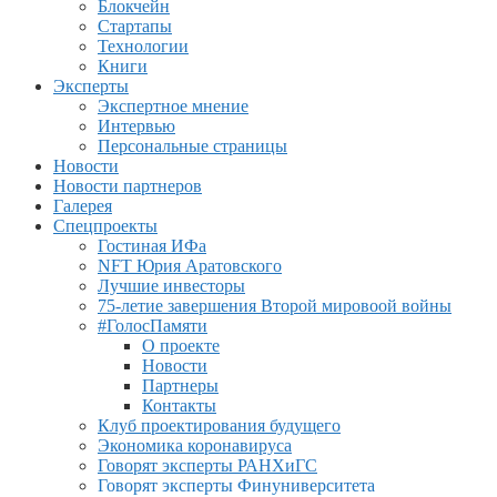
Блокчейн
Стартапы
Технологии
Книги
Эксперты
Экспертное мнение
Интервью
Персональные страницы
Новости
Новости партнеров
Галерея
Спецпроекты
Гостиная ИФа
NFT Юрия Аратовского
Лучшие инвесторы
75-летие завершения Второй мировоой войны
#ГолосПамяти
О проекте
Новости
Партнеры
Контакты
Клуб проектирования будущего
Экономика коронавируса
Говорят эксперты РАНХиГС
Говорят эксперты Финуниверситета