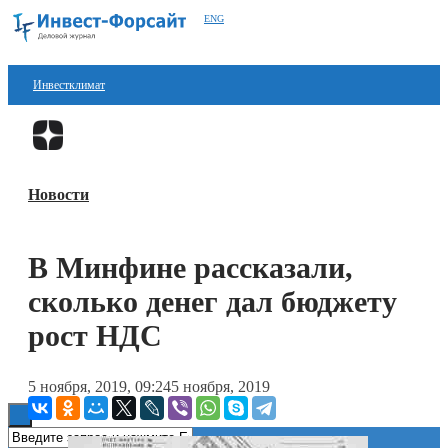
ENG
Инвестклимат
Финансы
Перейти в
Дзен
Инвестиции
Новости
Блокчейн
Стартапы
В Минфине рассказали,
Технологии
сколько денег дал бюджету
ESG
рост НДС
Книги
5 ноября, 2019, 09:24
5 ноября, 2019