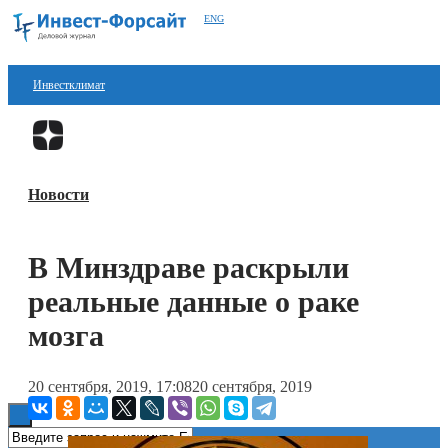
ENG
Инвестклимат
Финансы
Перейти в
Дзен
Инвестиции
Новости
Блокчейн
Стартапы
В Минздраве раскрыли
Технологии
реальные данные о раке
ESG
мозга
Книги
20 сентября, 2019, 17:08
20 сентября, 2019