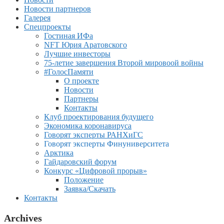
Новости партнеров
Галерея
Спецпроекты
Гостиная ИФа
NFT Юрия Аратовского
Лучшие инвесторы
75-летие завершения Второй мировоой войны
#ГолосПамяти
О проекте
Новости
Партнеры
Контакты
Клуб проектирования будущего
Экономика коронавируса
Говорят эксперты РАНХиГС
Говорят эксперты Финуниверситета
Арктика
Гайдаровский форум
Конкурс «Цифровой прорыв»
Положение
Заявка/Скачать
Контакты
Archives