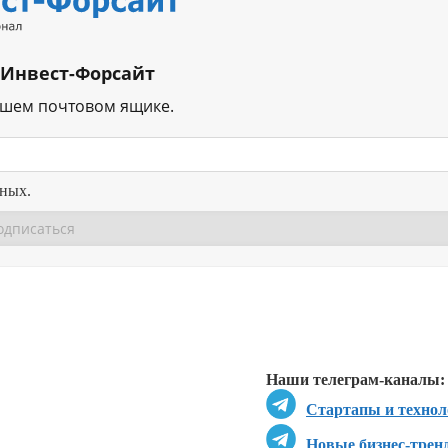
 Инвест-Форсайт
ашем почтовом ящике.
нных.
Перейти в
Перейти в
Д
Наши телеграм-каналы:
Стартапы и технол
Новые бизнес-трен