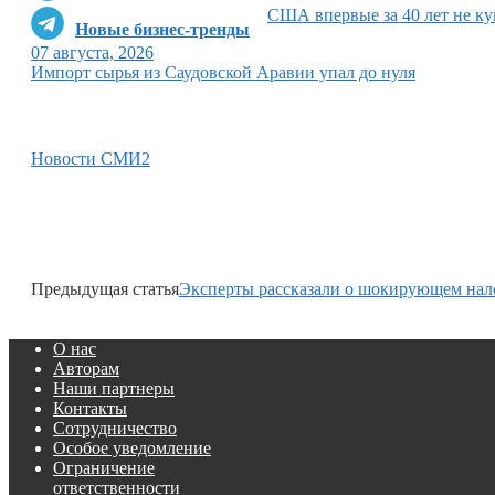
США впервые за 40 лет не ку
Новые бизнес-тренды
07 августа, 2026
Импорт сырья из Саудовской Аравии упал до нуля
Новости СМИ2
Предыдущая статья
Эксперты рассказали о шокирующем нало
О нас
Авторам
Наши партнеры
Контакты
Сотрудничество
Особое уведомление
Ограничение
ответственности