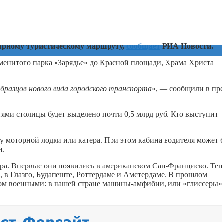
ярному туристическому маршруту,
сообщает
РИА Новости.
аменитого парка «Зарядье» до Красной площади, Храма Христа
бразцов нового вида городского транспорта
», — сообщили в пре
ями столицы будет выделено почти 0,5 млрд руб. Кто выступит
у моторной лодки или катера. При этом кабина водителя может 
и.
а. Впервые они появились в американском Сан-Франциско. Теп
 в Глазго, Будапеште, Роттердаме и Амстердаме. В прошлом
ом военными: в нашей стране машины-амфибии, или «глиссеры»