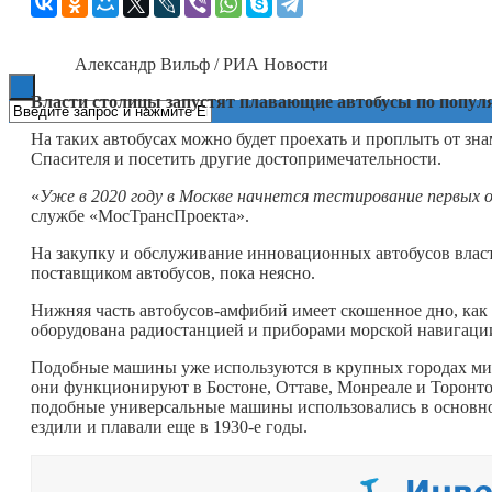
Книги
Александр Вильф / РИА Новости
Власти столицы запустят плавающие автобусы по попул
На таких автобусах можно будет проехать и проплыть от зн
Спасителя и посетить другие достопримечательности.
«
Уже в 2020 году в Москве начнется тестирование первых о
службе «МосТрансПроекта».
На закупку и обслуживание инновационных автобусов власт
поставщиком автобусов, пока неясно.
Нижняя часть автобусов-амфибий имеет скошенное дно, как 
оборудована радиостанцией и приборами морской навигаци
Подобные машины уже используются в крупных городах мир
они функционируют в Бостоне, Оттаве, Монреале и Торонто,
подобные универсальные машины использовались в основн
ездили и плавали еще в 1930-е годы.