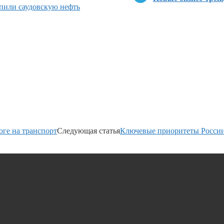
пили саудовскую нефть
ге на транспорт
Следующая статья
Ключевые приоритеты России 